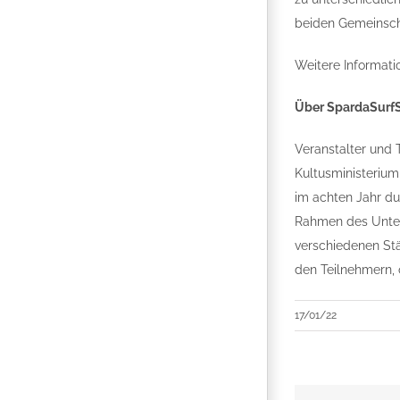
beiden Gemeinscha
Weitere Informat
Über SpardaSurfSa
Veranstalter und
Kultusministeriu
im achten Jahr du
Rahmen des Unter
verschiedenen St
den Teilnehmern, o
17/01/22