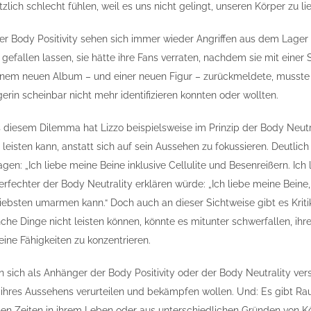
zlich schlecht fühlen, weil es uns nicht gelingt, unseren Körper zu l
der Body Positivity sehen sich immer wieder Angriffen aus dem Lag
gefallen lassen, sie hätte ihre Fans verraten, nachdem sie mit einer 
inem neuen Album – und einer neuen Figur – zurückmeldete, musste s
erin scheinbar nicht mehr identifizieren konnten oder wollten.
diesem Dilemma hat Lizzo beispielsweise im Prinzip der Body Neutral
 leisten kann, anstatt sich auf sein Aussehen zu fokussieren. Deutli
agen: „Ich liebe meine Beine inklusive Cellulite und Besenreißern. Ic
rfechter der Body Neutrality erklären würde: „Ich liebe meine Beine, 
iebsten umarmen kann.“ Doch auch an dieser Sichtweise gibt es Kri
he Dinge nicht leisten können, könnte es mitunter schwerfallen, ih
eine Fähigkeiten zu konzentrieren.
 sich als Anhänger der Body Positivity oder der Body Neutrality ve
 ihres Aussehens verurteilen und bekämpfen wollen. Und: Es gibt 
hen Zeiten in ihrem Leben oder aus unterschiedlichen Gründen von Kör