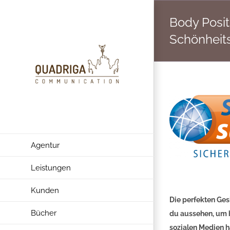
Zum
Body Positi
Inhalt
springen
Schönheits
Agentur
Leistungen
Kunden
Die perfekten Ges
Bücher
du aussehen, um b
sozialen Medien h