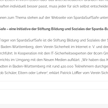
ften individuell besser passt, muss jeder für sich selbst entscheide
ionen zum Thema stehen auf der Webseite von SpardaSurfSafe unte
fe – eine Initiative der Stiftung Bildung und Soziales der Spard
 Träger von SpardaSurfSafe ist die Stiftung Bildung und Soziales 
m Baden-Württemberg, dem Verein Sicherheit im Internet e. V. un
rchführt. In Kooperation mit den IT-Sicherheitsexperten der 8com G
richts im Umgang mit den Neuen Medien aufklärt. „Wir haben das Ko
ädten in Baden-Württemberg mit rund 420.000 Teilnehmern durchge
b Schüler, Eltern oder Lehrer“, erklärt Patrick Löffler vom Verein Siche