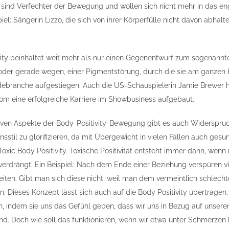
 sind Verfechter der Bewegung und wollen sich nicht mehr in das e
el: Sängerin Lizzo, die sich von ihrer Körperfülle nicht davon abhalt
ity beinhaltet weit mehr als nur einen Gegenentwurf zum sogenann
, oder gerade wegen, einer Pigmentstörung, durch die sie am ganzen
debranche aufgestiegen. Auch die US-Schauspielerin Jamie Brewer h
m eine erfolgreiche Karriere im Showbusiness aufgebaut.
itiven Aspekte der Body-Positivity-Bewegung gibt es auch Widerspruc
stil zu glorifizieren, da mit Übergewicht in vielen Fällen auch ge
oxic Body Positivity. Toxische Positivität entsteht immer dann, wen
verdrängt. Ein Beispiel: Nach dem Ende einer Beziehung verspüren vi
eiten. Gibt man sich diese nicht, weil man dem vermeintlich schlec
en. Dieses Konzept lässt sich auch auf die Body Positivity übertrag
n, indem sie uns das Gefühl geben, dass wir uns in Bezug auf unsere
d. Doch wie soll das funktionieren, wenn wir etwa unter Schmerzen le