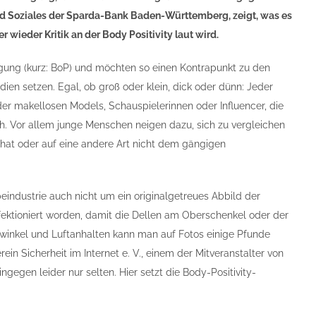
und Soziales der Sparda-Bank Baden-Württemberg, zeigt, was es
 wieder Kritik an der Body Positivity laut wird.
wegung (kurz: BoP) und möchten so einen Kontrapunkt zu den
en setzen. Egal, ob groß oder klein, dick oder dünn: Jeder
 der makellosen Models, Schauspielerinnen oder Influencer, die
ach. Vor allem junge Menschen neigen dazu, sich zu vergleichen
 hat oder auf eine andere Art nicht dem gängigen
eindustrie auch nicht um ein originalgetreues Abbild der
erfektioniert worden, damit die Dellen am Oberschenkel oder der
awinkel und Luftanhalten kann man auf Fotos einige Pfunde
n Sicherheit im Internet e. V., einem der Mitveranstalter von
gegen leider nur selten. Hier setzt die Body-Positivity-