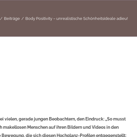
Beiträge
Body Positivity – unrealistische Schönheitsideale adieu!
bei vielen, gerade jungen Beobachtern, den Eindruck: „So musst
ich makellosen Menschen auf ihren Bildern und Videos in den
ne Bewegung, die sich diesen Hochglanz-Profilen entgegenstellt: