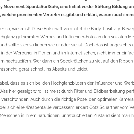
ty Movement. SpardaSurfSafe, eine Initiative der Stiftung Bildung 
, welche prominenten Vertreter es gibt und erklärt, warum auch immer
er so, wie er ist! Diese Botschaft verbreitet die Body-Positivity-Be
hglanz getrimmten Werbe- und Influencer-Fotos in den sozialen Medi
nd sollte sich so lieben wie er oder sie ist. Doch das ist angesichts
ch in der Werbung, in Filmen und im Internet sehen, nicht immer einf
ern nachzueifern. Wer dann ein Speckröllchen zu viel auf den Rippen
tspricht, gerät schnell ins Abseits und leidet.
abei, dass es sich bei den Hochglanzbildern der Influencer und Werb
„Was hier gezeigt wird, ist meist durch Filter und Bildbearbeitung p
rn verschwinden. Auch durch die richtige Pose, den optimalen Kamer
 sich eine Wespentaille verpassen“, erklärt Götz Schartner vom Verei
Menschen in ihrem natürlichen, unretouchierten Zustand sieht man hin