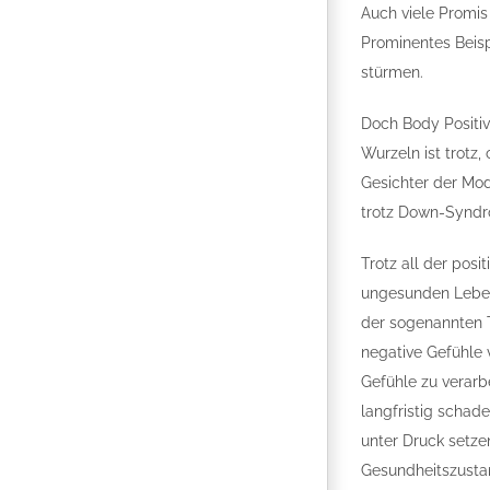
Auch viele Promis
Prominentes Beispi
stürmen.
Doch Body Positiv
Wurzeln ist trotz
Gesichter der Mo
trotz Down-Syndro
Trotz all der pos
ungesunden Lebens
der sogenannten T
negative Gefühle 
Gefühle zu verarb
langfristig schad
unter Druck setze
Gesundheitszustan