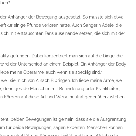
ieben?
er der Anhänger der Bewegung ausgesetzt. So musste sich etwa
Saftkur einige Pfunde verloren hatte. Auch Sängerin Adele, die
ich mit enttäuschten Fans auseinandersetzen, die sich mit der
ity gefunden. Dabei konzentriert man sich auf die Dinge, die
ch wird der Unterschied an einem Beispiel. Ein Anhänger der Body
h liebe meine Oberarme, auch wenn sie speckig sind.“,
weil sie mich von A nach B bringen. Ich liebe meine Arme, weil
tik, denn gerade Menschen mit Behinderung oder Krankheiten,
ren Körpern auf diese Art und Weise neutral gegenüberzustehen
rsteht, beiden Bewegungen ist gemein, dass sie die Ausgrenzung
Raum für beide Bewegungen, sagen Experten. Menschen können
perneutralität und Körperpositivität profitieren. Welche der