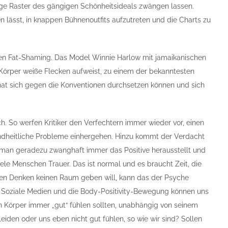
nge Raster des gängigen Schönheitsideals zwängen lassen.
en lässt, in knappen Bühnenoutfits aufzutreten und die Charts zu
ten Fat-Shaming. Das Model Winnie Harlow mit jamaikanischen
 Körper weiße Flecken aufweist, zu einem der bekanntesten
at sich gegen die Konventionen durchsetzen können und sich
h. So werfen Kritiker den Verfechtern immer wieder vor, einen
sundheitliche Probleme einhergehen. Hinzu kommt der Verdacht
n man geradezu zwanghaft immer das Positive herausstellt und
ele Menschen Trauer. Das ist normal und es braucht Zeit, die
hten Denken keinen Raum geben will, kann das der Psyche
en. Soziale Medien und die Body-Positivity-Bewegung können uns
n Körper immer „gut“ fühlen sollten, unabhängig von seinem
iden oder uns eben nicht gut fühlen, so wie wir sind? Sollen