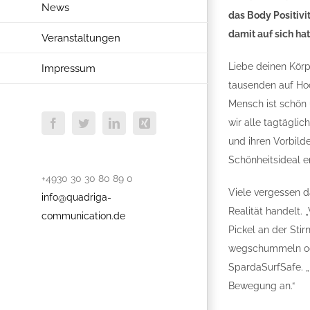
News
das Body Positivi
damit auf sich hat
Veranstaltungen
Liebe deinen Körp
Impressum
tausenden auf Hoc
Mensch ist schön u
wir alle tagtägli
Facebook
Twitter
LinkedIn
Xing
und ihren Vorbild
Schönheitsideal en
+4930 30 30 80 89 0
Viele vergessen d
info@quadriga-
Realität handelt. 
communication.de
Pickel an der Sti
wegschummeln oder
SpardaSurfSafe. „
Bewegung an.“