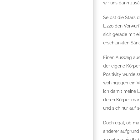
wir uns dann zusät
Selbst die Stars 
Lizzo den Vorwurf 
sich gerade mit e
erschlankten Säng
Einen Ausweg aus 
der eigene Körper
Positivity würde s
wohingegen ein Ve
ich damit meine L
deren Körper manc
und sich nur auf s
Doch egal, ob man
anderer aufgrund
zu unterschiedlic