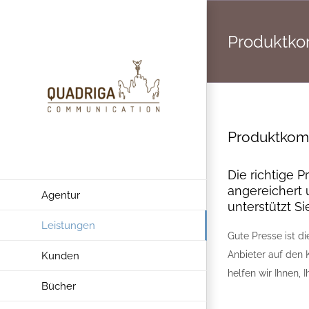
Zum
Inhalt
Produktko
springen
Produktkom
Die richtige 
angereichert
Agentur
unterstützt S
Leistungen
Gute Presse ist d
Anbieter auf den
Kunden
helfen wir Ihnen, I
Bücher