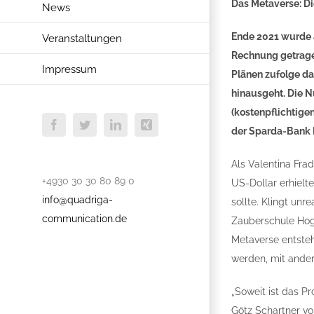
Das Metaverse: Di
News
Ende 2021 wurde 
Veranstaltungen
Rechnung getragen
Impressum
Plänen zufolge da
hinausgeht. Die N
(kostenpflichtige
Facebook
Twitter
LinkedIn
Xing
der Sparda-Bank 
Als Valentina Fra
+4930 30 30 80 89 0
US-Dollar erhielt
info@quadriga-
sollte. Klingt unr
communication.de
Zauberschule Hog
Metaverse entstehe
werden, mit ander
„Soweit ist das Pr
Götz Schartner v