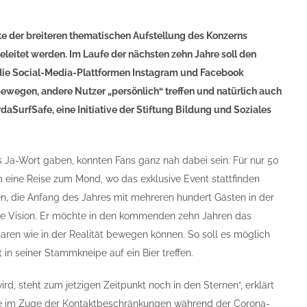
 der breiteren thematischen Aufstellung des Konzerns
eitet werden. Im Laufe der nächsten zehn Jahre soll den
r die Social-Media-Plattformen Instagram und Facebook
 bewegen, andere Nutzer „persönlich“ treffen und natürlich auch
daSurfSafe, eine Initiative der Stiftung Bildung und Soziales
s Ja-Wort gaben, konnten Fans ganz nah dabei sein. Für nur 50
m eine Reise zum Mond, wo das exklusive Event stattfinden
dien, die Anfang des Jahres mit mehreren hundert Gästen in der
e Vision. Er möchte in den kommenden zehn Jahren das
ataren wie in der Realität bewegen können. So soll es möglich
in seiner Stammkneipe auf ein Bier treffen.
rd, steht zum jetzigen Zeitpunkt noch in den Sternen“, erklärt
ade im Zuge der Kontaktbeschränkungen während der Corona-