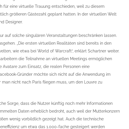
 für eine virtuelle Trauung entschieden, weil zu diesem
lich größeren Gästezahl geplant hatten. In der virtuellen Welt
nd Designer.
nur auf solche singulären Veranstaltungen beschränken lassen.
sgehen. „Die ersten virtuellen Realitäten sind bereits in den
lten, wie etwa bei World of Warcraft“, erklärt Schartner weiter.
arbeitern die Teilnahme an virtuellen Meetings ermöglichen
e Avatare zum Einsatz, die realen Personen eine
 Facebook-Gründer möchte sich nicht auf die Anwendung im
r man nicht nach Paris fliegen muss, um den Louvre zu
sache Sorge, dass die Nutzer künftig noch mehr Informationen
gesammelten Daten erheblich bedroht, auch weil der Mutterkonzern
en wenig vorbildlich gezeigt hat. Auch die technische
heneffizienz um etwa das 1.000-fache gesteigert werden