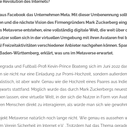
e Revolution des Internets?
aus Facebook das Unternehmen Meta. Mit dieser Umbenennung sollte
 und die nächste Vision des Firmengründers Mark Zuckerberg eingel
s Metaverse entstehen, eine vollständig digitale Welt, die weit übe
utzer sollen sich in der virtuellen Umgebung mit ihren Avataren frei
n) Freizeitaktivitäten verschiedener Anbieter nachgehen können. Spar
Baden-Württemberg, erklärt, was uns im Metaverse erwartet.
degrada und Fußball-Profi Kevin-Prince Boateng sich im Juni 2022 da
en sie nicht nur eine Einladung zur Promi-Hochzeit, sondern außerde
ealistisch, ist aber wahr. Genau wie die Hochzeit eines Paares aus In
warts stattfand. Möglich wurde das durch Mark Zuckerbergs neuest
n lassen, eine virtuelle Welt, in der sich die Nutzer in Form von Av
en Menschen direkt zu interagieren, als würde man sich wie gewohnt 
ojekt Metaverse natürlich noch lange nicht. Wie genau es aussehen wi
om Verein Sicherheit im Internet e.V. „Trotzdem hat das Thema ger