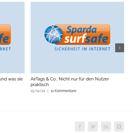
und was sie
AirTags & Co.: Nicht nur für den Nutzer
W
praktisch
2
15/12/22
|
11 Kommentare
1
Facebook
Twitter
LinkedIn
Xing