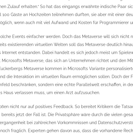
en Zulauf erhalten.“ So hat das eingangs erwähnte indische Paar sich
 100 Gäste an Hochzeiten teilnehmen durften, sie aber mit einer deut
öglich, wenn auch mit viel Aufwand und Kosten für Programmierer u
 solche Events einfacher werden. Doch das Metaverse will sich nicht 
its existierenden virtuellen Welten soll das Metaverse deutlich hinau
 Internet entstanden. Dabei handelt es sich jedoch meist um Spielewe
 Microsofts Metaverse, das sich an Unternehmen richtet und den Mit
 Zuckerbergs Metaverse kommen in Microsofts Variante personalisiert
 die Interaktion im virtuellen Raum ermöglichen sollen. Doch der
feld beschränken, sondern eine echte Parallelwelt erschaffen, in de
s Haus verlassen muss, um einen Arzt aufzusuchen.
oßen nicht nur auf positives Feedback. So bereitet Kritikern die Tat
 bereits jetzt der Fall ist. Die Privatsphäre wäre durch die vielen 
Vergangenheit bei zahlreichen Vorkommnissen und Datenschutzverstöß
 noch fraglich. Experten gehen davon aus, dass die vorhandene Rec