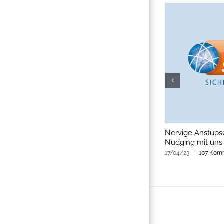
Cloud Gaming: Rechenpower für Gamer auf
Nervige Anstups
Abruf
Nudging mit uns
15/06/22
|
0 Kommentare
17/04/23
|
107 Kom