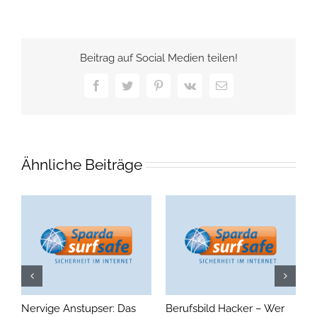
Beitrag auf Social Medien teilen!
Facebook
Twitter
Pinterest
Vk
E-
Mail
Ähnliche Beiträge
Nervige Anstupser: Das
Berufsbild Hacker – Wer
A