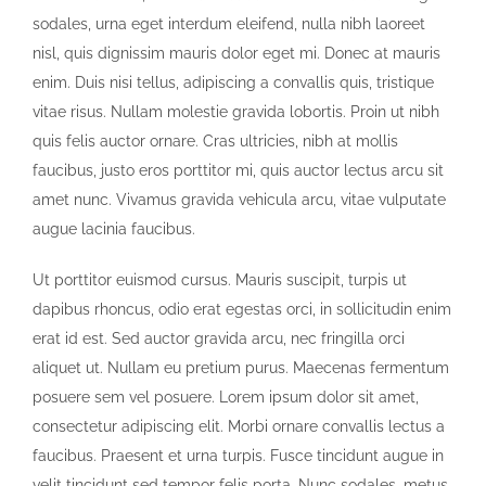
sodales, urna eget interdum eleifend, nulla nibh laoreet
nisl, quis dignissim mauris dolor eget mi. Donec at mauris
enim. Duis nisi tellus, adipiscing a convallis quis, tristique
vitae risus. Nullam molestie gravida lobortis. Proin ut nibh
quis felis auctor ornare. Cras ultricies, nibh at mollis
faucibus, justo eros porttitor mi, quis auctor lectus arcu sit
amet nunc. Vivamus gravida vehicula arcu, vitae vulputate
augue lacinia faucibus.
Ut porttitor euismod cursus. Mauris suscipit, turpis ut
dapibus rhoncus, odio erat egestas orci, in sollicitudin enim
erat id est. Sed auctor gravida arcu, nec fringilla orci
aliquet ut. Nullam eu pretium purus. Maecenas fermentum
posuere sem vel posuere. Lorem ipsum dolor sit amet,
consectetur adipiscing elit. Morbi ornare convallis lectus a
faucibus. Praesent et urna turpis. Fusce tincidunt augue in
velit tincidunt sed tempor felis porta. Nunc sodales, metus