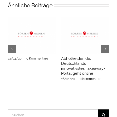
Ähnliche Beiträge
Abholhelden.de:
P
22/04/20
|
0 Kommentare
Deutschlands
d
innovativstes Takeaway-
F
Portal geht online
2
16/04/20
|
0 Kommentare
Suche