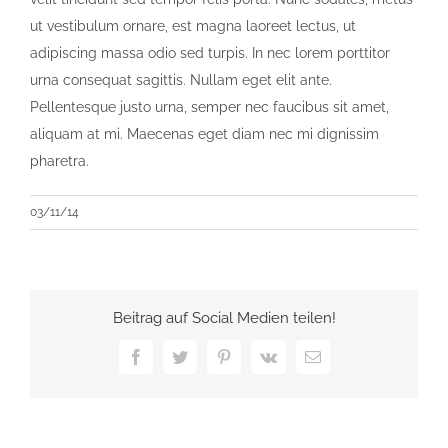
ut vestibulum ornare, est magna laoreet lectus, ut
adipiscing massa odio sed turpis. In nec lorem porttitor
urna consequat sagittis. Nullam eget elit ante.
Pellentesque justo urna, semper nec faucibus sit amet,
aliquam at mi. Maecenas eget diam nec mi dignissim
pharetra.
03/11/14
Beitrag auf Social Medien teilen!
Facebook
Twitter
Pinterest
Vk
E-
Mail