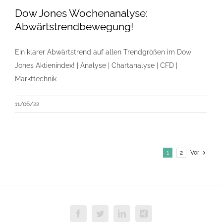
Dow Jones Wochenanalyse:
Abwärtstrendbewegung!
Ein klarer Abwärtstrend auf allen Trendgrößen im Dow
Jones Aktienindex! | Analyse | Chartanalyse | CFD |
Markttechnik
11/06/22
1
2
Vor
Facebook
Twitter
LinkedIn
Xing