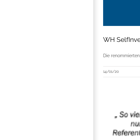
WH SelfInve
Die renommierten 
14/01/20