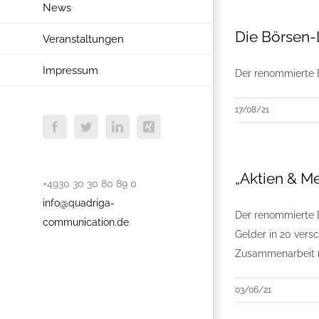
News
Die Börsen-
Veranstaltungen
Impressum
Der renommierte B
17/08/21
Facebook
Twitter
LinkedIn
Xing
„Aktien & Me
+4930 30 30 80 89 0
info@quadriga-
Der renommierte B
communication.de
Gelder in 20 ver
Zusammenarbeit m
03/06/21