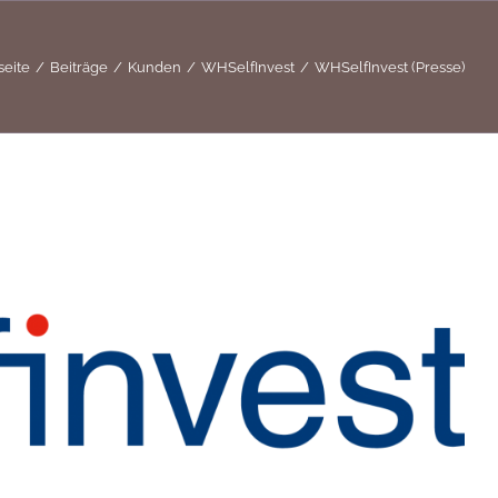
seite
Beiträge
Kunden
WHSelfInvest
WHSelfInvest (Presse)