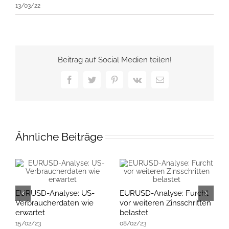
13/03/22
Beitrag auf Social Medien teilen!
Facebook
Twitter
Pinterest
Vk
E-
Mail
Ähnliche Beiträge
EURUSD-Analyse: US-
EURUSD-Analyse: Furcht
E
Verbraucherdaten wie
vor weiteren Zinsschritten
R
erwartet
belastet
E
15/02/23
08/02/23