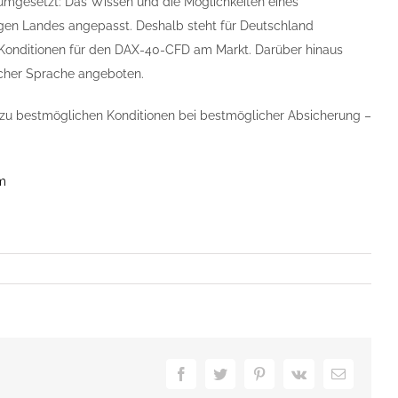
umgesetzt: Das Wissen und die Möglichkeiten eines
gen Landes angepasst. Deshalb steht für Deutschland
n Konditionen für den DAX-40-CFD am Markt. Darüber hinaus
scher Sprache angeboten.
 zu bestmöglichen Konditionen bei bestmöglicher Absicherung –
m
Facebook
Twitter
Pinterest
Vk
E-
Mail