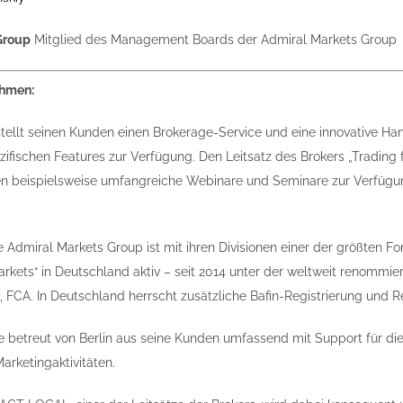
Group
Mitglied des Management Boards der Admiral Markets Group
ehmen:
tellt seinen Kunden einen Brokerage-Service und eine innovative Han
fischen Features zur Verfügung. Den Leitsatz des Brokers „Trading f
n beispielsweise umfangreiche Webinare und Seminare zur Verfügun
e Admiral Markets Group ist mit ihren Divisionen einer der größten Fo
kets“ in Deutschland aktiv – seit 2014 unter der weltweit renommiert
, FCA. In Deutschland herrscht zusätzliche Bafin-Registrierung und R
 betreut von Berlin aus seine Kunden umfassend mit Support für d
rketingaktivitäten.