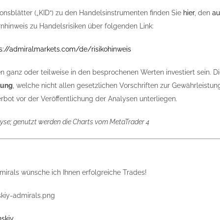
ionsblätter („KID“) zu den Handelsinstrumenten finden Sie
hier
, den
au
nhinweis zu Handelsrisiken über folgenden Link:
s://admiralmarkets.com/de/risikohinweis
n ganz oder teilweise in den besprochenen Werten investiert sein. Di
lung
, welche nicht allen gesetzlichen Vorschriften zur Gewährleis
bot vor der Veröffentlichung der Analysen unterliegen.
yse; genutzt werden die Charts vom MetaTrader 4
irals wünsche ich Ihnen erfolgreiche Trades!
skiy