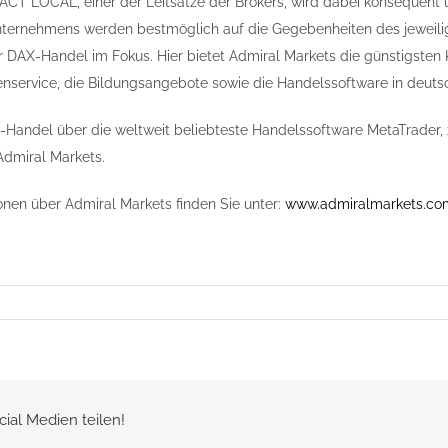
T LOCAL, einer der Leitsätze der Brokers, wird dabei konsequent 
Unternehmens werden bestmöglich auf die Gegebenheiten des jeweili
r DAX-Handel im Fokus. Hier bietet Admiral Markets die günstigste
nservice, die Bildungsangebote sowie die Handelssoftware in deut
Handel über die weltweit beliebteste Handelssoftware MetaTrader,
Admiral Markets.
onen über Admiral Markets finden Sie unter:
www.admiralmarkets.co
cial Medien teilen!