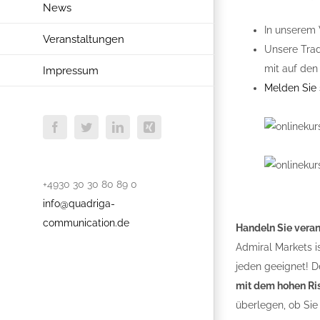
News
In unserem 
Veranstaltungen
Unsere Trad
mit auf den
Impressum
Melden Sie s
Facebook
Twitter
LinkedIn
Xing
+4930 30 30 80 89 0
info@quadriga-
communication.de
Handeln Sie vera
Admiral Markets i
jeden geeignet! De
mit dem hohen Ris
überlegen, ob Sie 