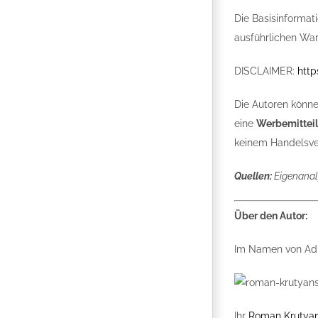
Die Basisinformat
ausführlichen War
DISCLAIMER:
http
Die Autoren könne
eine
Werbemittei
keinem Handelsver
Quellen:
Eigenanal
Über den Autor:
Im Namen von Adm
Ihr
Roman Krutyan