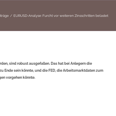
iträge
EURUSD-Analyse: Furcht vor weiteren Zinsschritten belastet
den, sind robust ausgefallen. Das hat bei Anlegern die
 zu Ende sein könnte, und die FED, die Arbeitsmarktdaten zum
ngen vorgehen könnte.