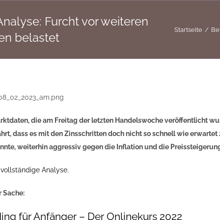
alyse: Furcht vor weiteren
Startseite
Be
ten belastet
ktdaten, die am Freitag der letzten Handelswoche veröffentlicht wur
rt, dass es mit den Zinsschritten doch nicht so schnell wie erwartet
nte, weiterhin aggressiv gegen die Inflation und die Preissteigeru
 vollständige Analyse.
r Sache:
ing für Anfänger – Der Onlinekurs 2022