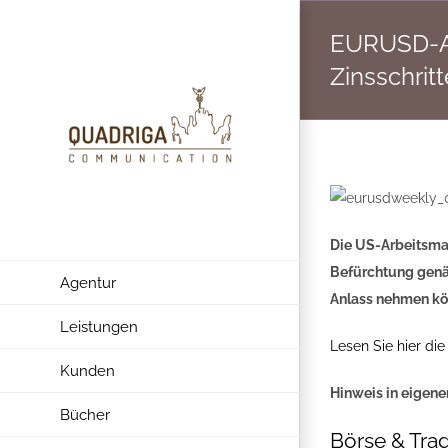
Zum
EURUSD-An
Inhalt
springen
Zinsschrit
Die US-Arbeitsmar
Befürchtung genäh
Agentur
Anlass nehmen kön
Leistungen
Lesen Sie hier die
Kunden
Hinweis in eigene
Bücher
Börse & Trad