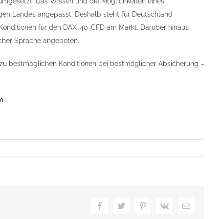
umgesetzt: Das Wissen und die Möglichkeiten eines
gen Landes angepasst. Deshalb steht für Deutschland
n Konditionen für den DAX-40-CFD am Markt. Darüber hinaus
scher Sprache angeboten.
 zu bestmöglichen Konditionen bei bestmöglicher Absicherung –
m
Facebook
Twitter
Pinterest
Vk
E-
Mail