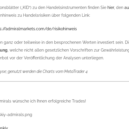
ionsblätter („KID“) zu den Handelsinstrumenten finden Sie
hier
, den
au
nhinweis zu Handelsrisiken über folgenden Link:
s://admiralmarkets.com/de/risikohinweis
n ganz oder teilweise in den besprochenen Werten investiert sein. Di
lung
, welche nicht allen gesetzlichen Vorschriften zur Gewährleis
bot vor der Veröffentlichung der Analysen unterliegen.
yse; genutzt werden die Charts vom MetaTrader 4
irals wünsche ich Ihnen erfolgreiche Trades!
skiy