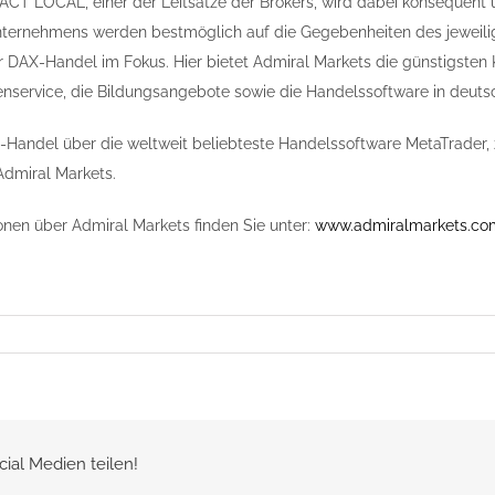
T LOCAL, einer der Leitsätze der Brokers, wird dabei konsequent 
Unternehmens werden bestmöglich auf die Gegebenheiten des jeweili
r DAX-Handel im Fokus. Hier bietet Admiral Markets die günstigste
nservice, die Bildungsangebote sowie die Handelssoftware in deut
Handel über die weltweit beliebteste Handelssoftware MetaTrader,
Admiral Markets.
onen über Admiral Markets finden Sie unter:
www.admiralmarkets.co
cial Medien teilen!