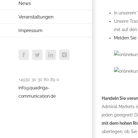
News
In unserem 
Veranstaltungen
Unsere Trad
mit auf den
Impressum
Melden Sie s
Facebook
Twitter
LinkedIn
Xing
+4930 30 30 80 89 0
info@quadriga-
communication.de
Handeln Sie vera
Admiral Markets i
jeden geeignet! De
mit dem hohen Ris
überlegen, ob Sie 