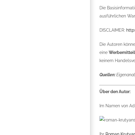
Die Basisinformat
ausführlichen War
DISCLAIMER:
http
Die Autoren könne
eine
Werbemittei
keinem Handelsver
Quellen:
Eigenanal
Über den Autor:
Im Namen von Adm
Ihr
Roman Krutyan