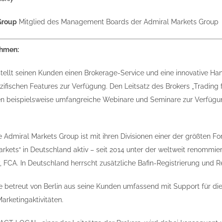
Group
Mitglied des Management Boards der Admiral Markets Group
ehmen:
tellt seinen Kunden einen Brokerage-Service und eine innovative Han
fischen Features zur Verfügung. Den Leitsatz des Brokers „Trading f
n beispielsweise umfangreiche Webinare und Seminare zur Verfügun
e Admiral Markets Group ist mit ihren Divisionen einer der größten Fo
kets“ in Deutschland aktiv – seit 2014 unter der weltweit renommiert
, FCA. In Deutschland herrscht zusätzliche Bafin-Registrierung und R
 betreut von Berlin aus seine Kunden umfassend mit Support für d
rketingaktivitäten.