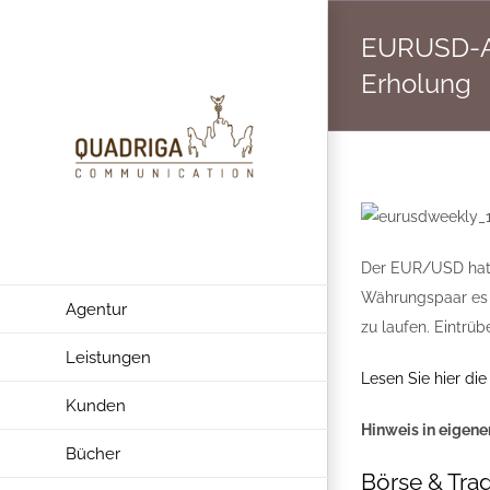
Zum
EURUSD-An
Inhalt
springen
Erholung
Der EUR/USD hat s
Währungspaar es s
Agentur
zu laufen. Eintrü
Leistungen
Lesen Sie hier die
Kunden
Hinweis in eigene
Bücher
Börse & Trad