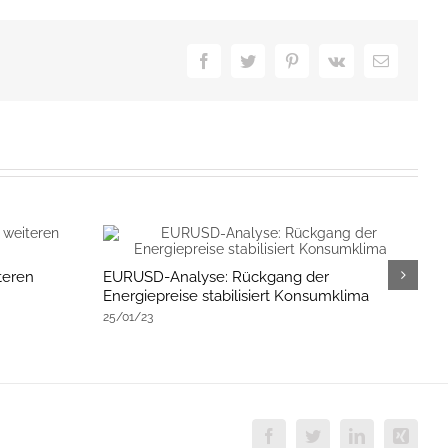
Facebook
Twitter
Pinterest
Vk
E-
Mail
teren
EURUSD-Analyse: Rückgang der
E
Energiepreise stabilisiert Konsumklima
E
25/01/23
1
Facebook
Twitter
LinkedIn
Xing