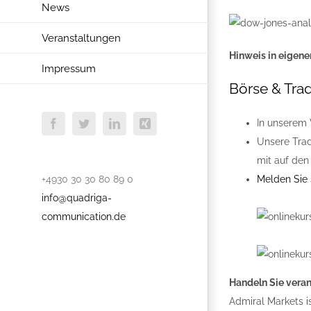
News
Veranstaltungen
Hinweis in eigene
Impressum
Börse & Trad
In unserem 
Facebook
Twitter
LinkedIn
Xing
Unsere Trad
mit auf den
+4930 30 30 80 89 0
Melden Sie s
info@quadriga-
communication.de
Handeln Sie vera
Admiral Markets i