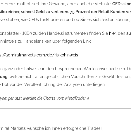
r Hebel multipliziert Ihre Gewinne, aber auch die Verluste.
CFDs sind
iko einher, schnell Geld zu verlieren. 75 Prozent der Retail Kunden 
verstehen, wie CFDs funktionieren und ob Sie es sich leisten können, 
ionsblätter („KID“) zu den Handelsinstrumenten finden Sie
hier
, den
au
nhinweis zu Handelsrisiken über folgenden Link:
s://admiralmarkets.com/de/risikohinweis
n ganz oder teilweise in den besprochenen Werten investiert sein. Di
lung
, welche nicht allen gesetzlichen Vorschriften zur Gewährleis
bot vor der Veröffentlichung der Analysen unterliegen.
yse; genutzt werden die Charts vom MetaTrader 4
iral Markets wünsche ich Ihnen erfolgreiche Trades!