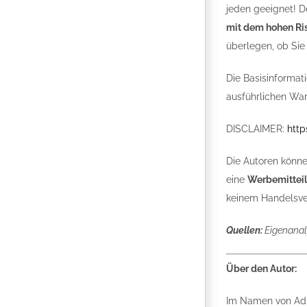
jeden geeignet! De
mit dem hohen Ris
überlegen, ob Sie 
Die Basisinformat
ausführlichen War
DISCLAIMER:
http
Die Autoren könne
eine
Werbemittei
keinem Handelsver
Quellen:
Eigenanal
Über den Autor:
Im Namen von Adm