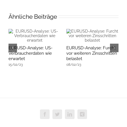
Ähnliche Beiträge
EURUSD-Analyse: US-
EURUSD-Analyse: Furcht
E
Verbraucherdaten wie
vor weiteren Zinsschritten
R
erwartet
belastet
E
15/02/23
08/02/23
K
2
Facebook
Twitter
LinkedIn
Xing