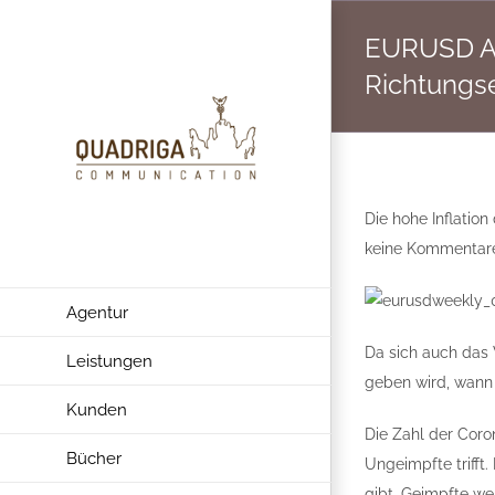
Zum
EURUSD An
Inhalt
springen
Richtungs
Die hohe Inflation
keine Kommentare 
Agentur
Da sich auch das
Leistungen
geben wird, wann 
Kunden
Die Zahl der Coro
Bücher
Ungeimpfte trifft
gibt. Geimpfte w