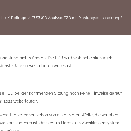
eite
Beiträge
EURUSD Analyse: EZB mit Richtungsentscheidung?
 Ausrichtung nichts ändern. Die EZB wird wahrscheinlich auch
ste Jahr so weiterlaufen wie es ist.
die FED bei der kommenden Sitzung noch keine Hinweise darauf
r 2022 weiterlaufen.
chaftler sprechen schon von einer vierten Welle, die vor allem
davon auszugehen ist, dass es im Herbst ein Zweiklassensystem
ben müssen.