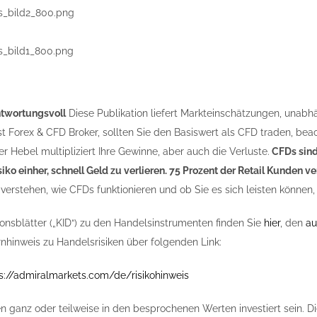
ntwortungsvoll
Diese Publikation liefert Markteinschätzungen, unabh
st Forex & CFD Broker, sollten Sie den Basiswert als CFD traden, bea
r Hebel multipliziert Ihre Gewinne, aber auch die Verluste.
CFDs sind
iko einher, schnell Geld zu verlieren. 75 Prozent der Retail Kunden 
verstehen, wie CFDs funktionieren und ob Sie es sich leisten können, 
ionsblätter („KID“) zu den Handelsinstrumenten finden Sie
hier
, den
au
nhinweis zu Handelsrisiken über folgenden Link:
s://admiralmarkets.com/de/risikohinweis
n ganz oder teilweise in den besprochenen Werten investiert sein. Di