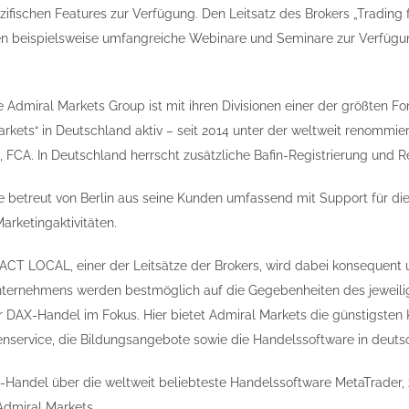
fischen Features zur Verfügung. Den Leitsatz des Brokers „Trading f
n beispielsweise umfangreiche Webinare und Seminare zur Verfügun
e Admiral Markets Group ist mit ihren Divisionen einer der größten Fo
kets“ in Deutschland aktiv – seit 2014 unter der weltweit renommiert
, FCA. In Deutschland herrscht zusätzliche Bafin-Registrierung und R
 betreut von Berlin aus seine Kunden umfassend mit Support für d
rketingaktivitäten.
T LOCAL, einer der Leitsätze der Brokers, wird dabei konsequent 
Unternehmens werden bestmöglich auf die Gegebenheiten des jeweili
r DAX-Handel im Fokus. Hier bietet Admiral Markets die günstigste
nservice, die Bildungsangebote sowie die Handelssoftware in deut
Handel über die weltweit beliebteste Handelssoftware MetaTrader,
Admiral Markets.