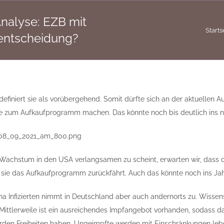
alyse: EZB mit
Starts
entscheidung?
 definiert sie als vorübergehend. Somit dürfte sich an der aktuellen
zum Aufkaufprogramm machen. Das könnte noch bis deutlich ins näch
 Wachstum in den USA verlangsamen zu scheint, erwarten wir, dass 
sie das Aufkaufprogramm zurückfährt. Auch das könnte noch ins Jah
na Infizierten nimmt in Deutschland aber auch andernorts zu. Wissens
. Mittlerweile ist ein ausreichendes Impfangebot vorhanden, sodass 
erden Freiheiten haben, Ungeimpfte werden mit Einschränkungen le