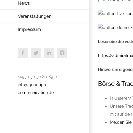
News
Veranstaltungen
Impressum
Lesen Sie die vol
Facebook
Twitter
LinkedIn
Xing
https://admiralm
Hinweis in eigene
+4930 30 30 80 89 0
Börse & Trad
info@quadriga-
communication.de
In unserem 
Unsere Trad
mit auf den
Melden Sie s