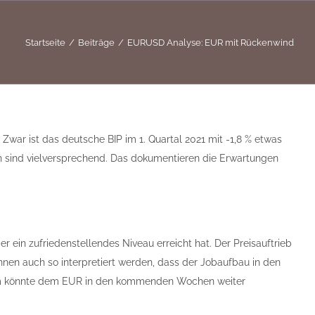
Startseite
Beiträge
EURUSD Analyse: EUR mit Rückenwind
 Zwar ist das deutsche BIP im 1. Quartal 2021 mit -1,8 % etwas
h sind vielversprechend. Das dokumentieren die Erwartungen
r ein zufriedenstellendes Niveau erreicht hat. Der Preisauftrieb
nnen auch so interpretiert werden, dass der Jobaufbau in den
um könnte dem EUR in den kommenden Wochen weiter