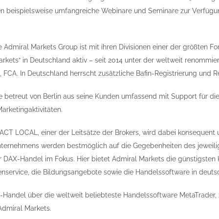
n beispielsweise umfangreiche Webinare und Seminare zur Verfügun
e Admiral Markets Group ist mit ihren Divisionen einer der größten Fo
kets“ in Deutschland aktiv – seit 2014 unter der weltweit renommiert
, FCA. In Deutschland herrscht zusätzliche Bafin-Registrierung und R
 betreut von Berlin aus seine Kunden umfassend mit Support für d
rketingaktivitäten.
T LOCAL, einer der Leitsätze der Brokers, wird dabei konsequent 
Unternehmens werden bestmöglich auf die Gegebenheiten des jeweili
r DAX-Handel im Fokus. Hier bietet Admiral Markets die günstigste
nservice, die Bildungsangebote sowie die Handelssoftware in deut
Handel über die weltweit beliebteste Handelssoftware MetaTrader,
Admiral Markets.