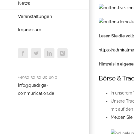
News
Veranstaltungen
Impressum
Lesen Sie die vol
https://admiralm
Facebook
Twitter
LinkedIn
Xing
Hinweis in eigene
Börse & Trad
+4930 30 30 80 89 0
info@quadriga-
In unserem 
communication.de
Unsere Trad
mit auf den
Melden Sie s