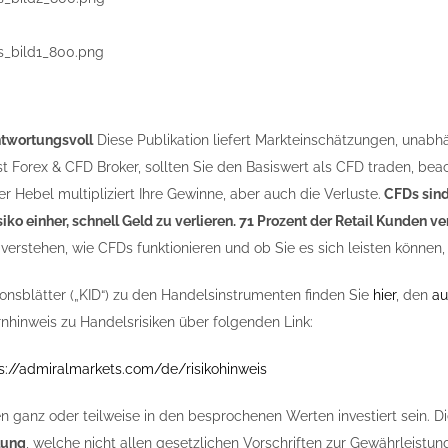
ntwortungsvoll
Diese Publikation liefert Markteinschätzungen, unabh
st Forex & CFD Broker, sollten Sie den Basiswert als CFD traden, bea
r Hebel multipliziert Ihre Gewinne, aber auch die Verluste.
CFDs sind
iko einher, schnell Geld zu verlieren. 71 Prozent der Retail Kunden 
verstehen, wie CFDs funktionieren und ob Sie es sich leisten können, 
ionsblätter („KID“) zu den Handelsinstrumenten finden Sie
hier
, den
au
nhinweis zu Handelsrisiken über folgenden Link:
s://admiralmarkets.com/de/risikohinweis
n ganz oder teilweise in den besprochenen Werten investiert sein. Di
lung
, welche nicht allen gesetzlichen Vorschriften zur Gewährleis