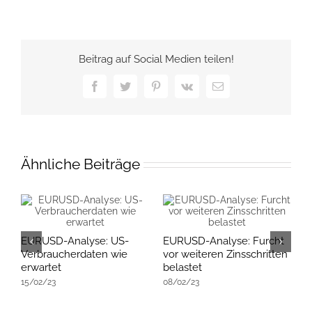
Beitrag auf Social Medien teilen!
Facebook
Twitter
Pinterest
Vk
E-
Mail
Ähnliche Beiträge
EURUSD-Analyse: US-
EURUSD-Analyse: Furcht
E
Verbraucherdaten wie
vor weiteren Zinsschritten
R
erwartet
belastet
E
15/02/23
08/02/23
K
2