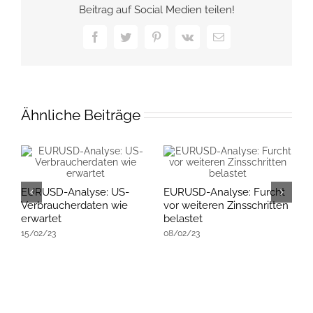
Beitrag auf Social Medien teilen!
Facebook
Twitter
Pinterest
Vk
E-
Mail
Ähnliche Beiträge
EURUSD-Analyse: US-
EURUSD-Analyse: Furcht
E
Verbraucherdaten wie
vor weiteren Zinsschritten
R
erwartet
belastet
E
15/02/23
08/02/23
K
2