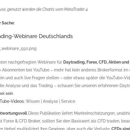
yse, genutzt werden die Charts vom MetaTrader 4.
r Sache:
rading-Webinare Deutschlands
sten nachgefragten Webinare für
Daytrading, Forex, CFD, Aktien und
0 Abonnenten bei YouTube – mehr hat kein anderes Brokerformat i
sein und auch live Fragen stellen – oder etwas später die YouTube-V
die Analyse und das Trading – schauen Sie unseren erfahrenen Dayt
bei sein
uTube-Videos:
Wissen | Analyse | Service
ntwortungsvoll
Diese Publikation liefert Markteinschätzungen, unabh
st Forex & CFD Broker, sollten Sie den Basiswert als CFD traden, bea
r Hebel multipliziert Ihre Gewinne, aber auch die Verluste.
CFDs sind