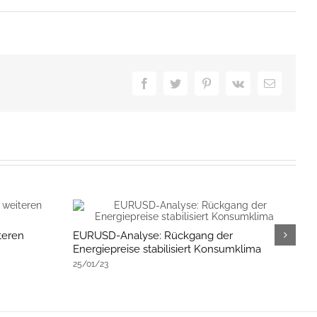
Facebook
Twitter
Pinterest
Vk
E-
Mail
teren
EURUSD-Analyse: Rückgang der
E
Energiepreise stabilisiert Konsumklima
E
25/01/23
1