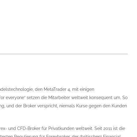
delstechnologie, den MetaTrader 4, mit einigen
or everyone“ setzen die Mitarbeiter weltweit konsequent um. So
g, und der Broker verspricht, niemals Kurse gegen den Kunden
rex- und CFD-Broker für Privatkunden weltweit. Seit 2011 ist die
esten Regulierung für Forexbroker, der (britischen) Financial