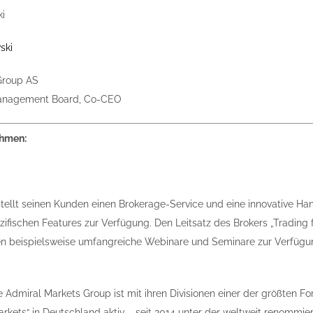
ski
Group AS
anagement Board, Co-CEO
ehmen:
tellt seinen Kunden einen Brokerage-Service und eine innovative Han
fischen Features zur Verfügung. Den Leitsatz des Brokers „Trading f
n beispielsweise umfangreiche Webinare und Seminare zur Verfügun
e Admiral Markets Group ist mit ihren Divisionen einer der größten Fo
kets“ in Deutschland aktiv – seit 2014 unter der weltweit renommiert