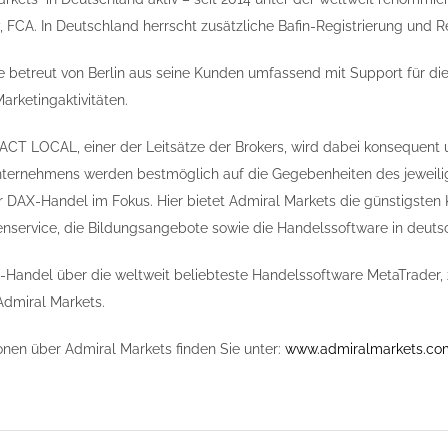
, FCA. In Deutschland herrscht zusätzliche Bafin-Registrierung und R
 betreut von Berlin aus seine Kunden umfassend mit Support für d
rketingaktivitäten.
T LOCAL, einer der Leitsätze der Brokers, wird dabei konsequent 
Unternehmens werden bestmöglich auf die Gegebenheiten des jeweili
r DAX-Handel im Fokus. Hier bietet Admiral Markets die günstigste
nservice, die Bildungsangebote sowie die Handelssoftware in deut
Handel über die weltweit beliebteste Handelssoftware MetaTrader,
Admiral Markets.
onen über Admiral Markets finden Sie unter:
www.admiralmarkets.co