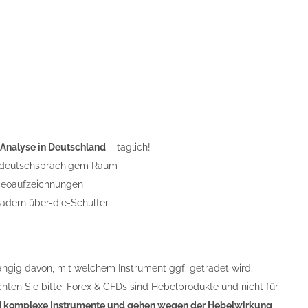
 Analyse in Deutschland
– täglich!
m deutschsprachigem Raum
ideoaufzeichnungen
radern über-die-Schulter
ängig davon, mit welchem Instrument ggf. getradet wird.
chten Sie bitte: Forex & CFDs sind Hebelprodukte und nicht für
 komplexe Instrumente und gehen wegen der Hebelwirkung