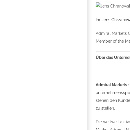
Ihr
Jens Chrzanow
Admiral Markets 
Member of the M
Über das Untern
Admiral Markets
s
unternehmensspezi
stehen den Kunde
zu stellen.
Die weltweit aktiv
Marke „Admiral Mar