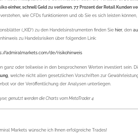
iko einher, schnell Geld zu verlieren. 77 Prozent der Retail Kunden 
verstehen, wie CFDs funktionieren und ob Sie es sich leisten können, 
ionsblätter („KID“) zu den Handelsinstrumenten finden Sie
hier
, den
au
nhinweis zu Handelsrisiken über folgenden Link:
s://admiralmarkets.com/de/risikohinweis
n ganz oder teilweise in den besprochenen Werten investiert sein. Di
lung
, welche nicht allen gesetzlichen Vorschriften zur Gewährleis
bot vor der Veröffentlichung der Analysen unterliegen.
yse; genutzt werden die Charts vom MetaTrader 4
iral Markets wünsche ich Ihnen erfolgreiche Trades!