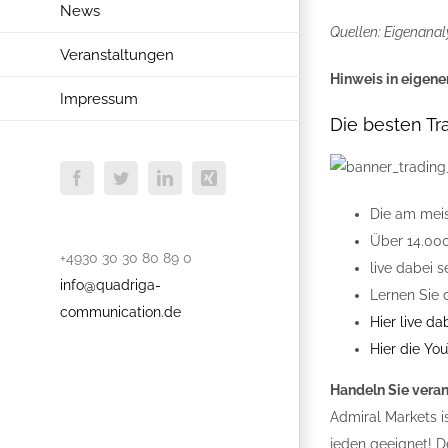
News
Quellen: Eigenanal
Veranstaltungen
Hinweis in eigene
Impressum
Die besten T
Facebook
Twitter
LinkedIn
Xing
Die am mei
Über 14.00
+4930 30 30 80 89 0
live dabei 
info@quadriga-
Lernen Sie 
communication.de
Hier live da
Hier die Yo
Handeln Sie vera
Admiral Markets i
jeden geeignet! De