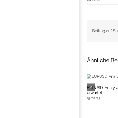
Beitrag auf So
Ähnliche Be
EURUSD-Analyse: EURUSD festigt sich –
EURUSD-Analyse
Erholung in Sicht?
erwartet
12/10/22
15/02/23