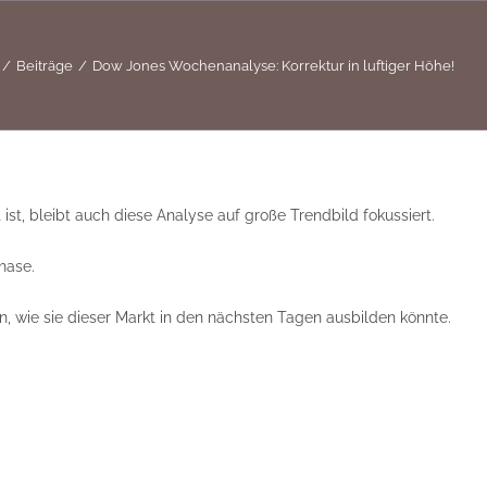
Beiträge
Dow Jones Wochenanalyse: Korrektur in luftiger Höhe!
st, bleibt auch diese Analyse auf große Trendbild fokussiert.
hase.
n, wie sie dieser Markt in den nächsten Tagen ausbilden könnte.