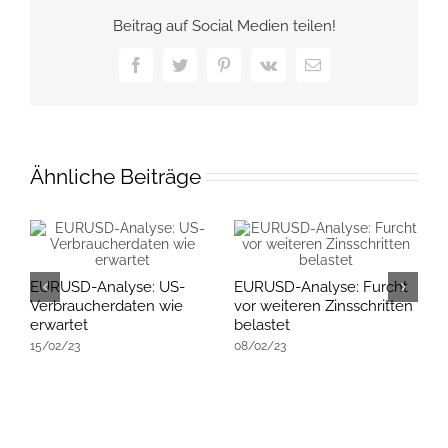
Beitrag auf Social Medien teilen!
Facebook
Twitter
Pinterest
Vk
E-
Mail
Ähnliche Beiträge
EURUSD-Analyse: US-
EURUSD-Analyse: Furcht
E
Verbraucherdaten wie
vor weiteren Zinsschritten
R
erwartet
belastet
E
15/02/23
08/02/23
K
2