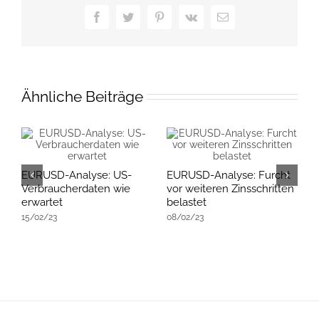
Facebook
Twitter
Pinterest
Vk
E-
Mail
Ähnliche Beiträge
EURUSD-Analyse: US-
EURUSD-Analyse: Furcht
E
Verbraucherdaten wie
vor weiteren Zinsschritten
R
erwartet
belastet
E
15/02/23
08/02/23
K
2