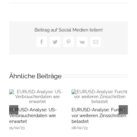
Beitrag auf Social Medien teilen!
Facebook
Twitter
Pinterest
Vk
E-
Mail
Ähnliche Beiträge
EURUSD-Analyse: US-
EURUSD-Analyse: Furcht
E
Verbraucherdaten wie
vor weiteren Zinsschritten
R
erwartet
belastet
E
15/02/23
08/02/23
K