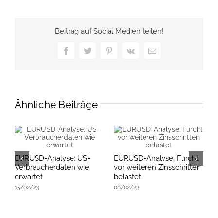
Beitrag auf Social Medien teilen!
Facebook
Twitter
Pinterest
Vk
E-
Mail
Ähnliche Beiträge
EURUSD-Analyse: US-
EURUSD-Analyse: Furcht
E
Verbraucherdaten wie
vor weiteren Zinsschritten
R
erwartet
belastet
E
15/02/23
08/02/23
K
2