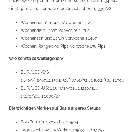
Rücksetzer gingen mit dem Unterschreiten der 1,1342/40
nicht ganz an unser nächstes Anlaufziel bei 1,1330/28.
Wochenhoch*: 1,1425 Vorwoche 1,1558
Wochentief*: 1,1335 Vorwoche 1,1382
Wochenschluss: 1,1363 Vorwoche 1,1467
Wochen-Range*: 90 Pips Vorwoche 176 Pips
Wie könnte es weitergehen?
EUR/USD-WS:
1,1409/42/87…..1,1501/30/48/62/72…..1,1602/58…..1,1706
EUR/USD-US: 1,1343/29/01…..1,1220/11……
1,1178/26…..1,1088/27
Die wichtigen Marken auf Basis unseres Setups
Box-Bereich: 1,3039 bis 1,0504
Tagesschlusskurs-Marken: 1,1533 und 1,1255