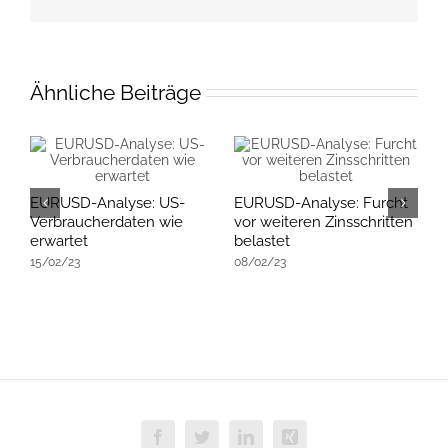
Mail
Ähnliche Beiträge
EURUSD-Analyse: US-
EURUSD-Analyse: Furcht
E
Verbraucherdaten wie
vor weiteren Zinsschritten
R
erwartet
belastet
E
15/02/23
08/02/23
K
2
Facebook
Twitter
LinkedIn
Xing