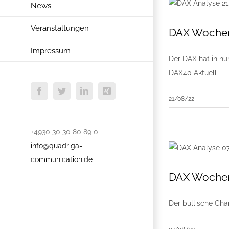
News
Veranstaltungen
DAX Wochena
Impressum
Der DAX hat in nu
DAX40 Aktuell
Facebook
Twitter
LinkedIn
Xing
21/08/22
+4930 30 30 80 89 0
info@quadriga-
communication.de
DAX Wochen
Der bullische Cha