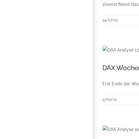
Vorerst fliesst d
24/07/22
DAX Wochena
Erst Ende der Woc
17/07/22