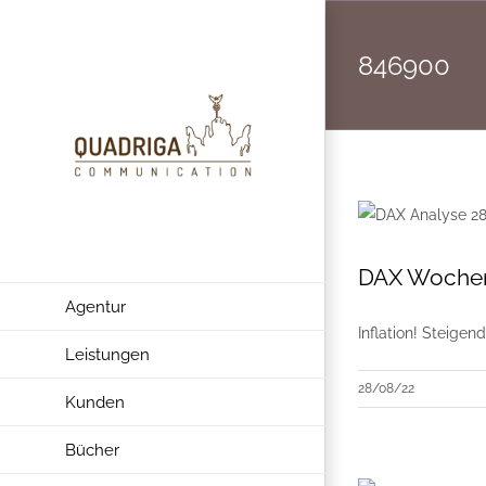
Zum
Inhalt
846900
springen
DAX Wochena
Agentur
Inflation! Steige
Leistungen
28/08/22
Kunden
Bücher