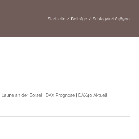
Startseite
Beiträge
Schlagwort:
846900
ie Laune an der Börse! | DAX Prognose | DAX40 Aktuell