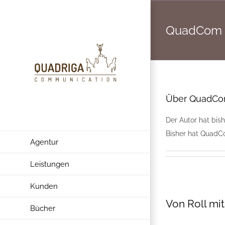
Zum
Inhalt
QuadCom
springen
Über
QuadC
Der Autor hat bis
Bisher hat QuadCo
Agentur
Leistungen
Kunden
Von Roll mit
Bücher