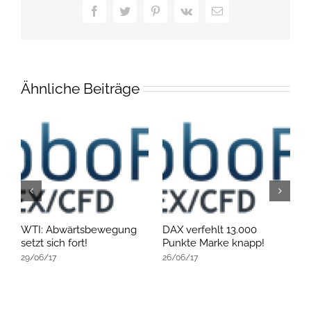
Facebook
Twitter
Pinterest
Vk
E-
Mail
Ähnliche Beiträge
an
WTI: Abwärtsbewegung
DAX verfehlt 13.000
W
setzt sich fort!
Punkte Marke knapp!
s
29/06/17
26/06/17
2