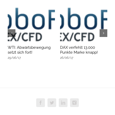
WTI: Abwärtsbewegung
DAX verfehlt 13.000
W
setzt sich fort!
Punkte Marke knapp!
s
29/06/17
26/06/17
2
Facebook
Twitter
LinkedIn
Xing