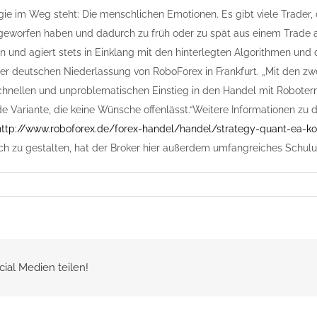
gie im Weg steht: Die menschlichen Emotionen. Es gibt viele Trader, 
eworfen haben und dadurch zu früh oder zu spät aus einem Trade au
n und agiert stets in Einklang mit den hinterlegten Algorithmen und d
er deutschen Niederlassung von RoboForex in Frankfurt. „Mit den z
chnellen und unproblematischen Einstieg in den Handel mit Robotern
e Variante, die keine Wünsche offenlässt.“Weitere Informationen z
http://www.roboforex.de/forex-handel/handel/strategy-quant-ea-ko
ch zu gestalten, hat der Broker hier außerdem umfangreiches Schulu
cial Medien teilen!