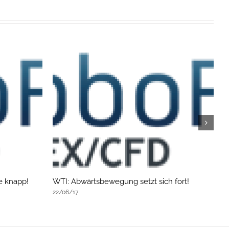
e knapp!
WTI: Abwärtsbewegung setzt sich fort!
F
U
22/06/17
2