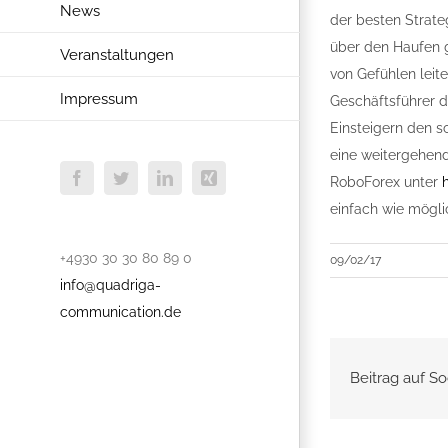
News
der besten Strate
über den Haufen g
Veranstaltungen
von Gefühlen leite
Impressum
Geschäftsführer d
Einsteigern den s
eine weitergehend
RoboForex unter
Facebook
Twitter
LinkedIn
Xing
einfach wie mögli
+4930 30 30 80 89 0
09/02/17
info@quadriga-
communication.de
Beitrag auf So