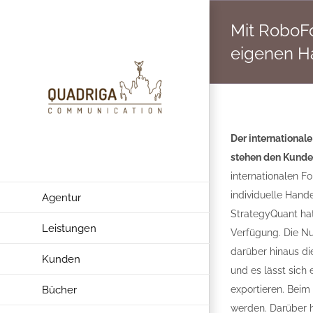
Zum
Mit RoboFo
Inhalt
springen
eigenen H
Der international
stehen den Kunden
internationalen F
individuelle Hand
Agentur
StrategyQuant hat
Leistungen
Verfügung. Die Nu
darüber hinaus di
Kunden
und es lässt sich
Bücher
exportieren. Beim
werden. Darüber h