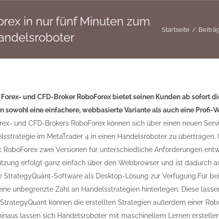
rex in nur fünf Minuten zum
Startseite
Beiträ
andelsroboter
e Forex- und CFD-Broker RoboForex bietet seinen Kunden ab sofort di
 sowohl eine einfachere, webbasierte Variante als auch eine Profi-
orex- und CFD-Brokers RoboForex können sich über einen neuen Service
elsstrategie im MetaTrader 4 in einen Handelsroboter zu übertrage
 RoboForex zwei Versionen für unterschiedliche Anforderungen entwic
tzung erfolgt ganz einfach über den Webbrowser und ist dadurch a
e StrategyQuant-Software als Desktop-Lösung zur Verfügung.Für be
 eine unbegrenzte Zahl an Handelsstrategien hinterlegen. Diese las
 StrategyQuant können die erstellten Strategien außerdem einer Rob
inaus lassen sich Handelsroboter mit maschinellem Lernen erstellen