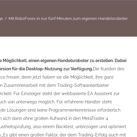
ge
Mit RoboForex in nur fünf Minuten zum eigenen Handelsroboter
e Möglichkeit, einen eigenen Handelsroboter zu erstellen. Dabei
Version für die Desktop-Nutzung zur Verfügung.
Die Kunden des
 freuen, denn jetzt haben sie die Möglichkeit, ihre ganz
n. In Zusammenarbeit mit dem Trading-Softwareanbieter
kelt: Für Einsteiger steht der webbasierte EA Assistent zur
uch von unterwegs möglich. Für erfahrene Händler steht
ide Lösungen sind keine Programmierkenntnisse erforderlich
sen sich dann ohne großen Aufwand in den MetaTrader 4
ustheitsprüfung, also einem Backtest, unterzogen und optimiert
.„Es gibt einen großen Faktor, der dem Trading-Erfolg auch mit