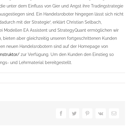
die unter dem Einfluss von Gier und Angst ihre Tradingstrategie
sgestiegen sind. Ein Handelsroboter hingegen lässt sich nicht
adurch mit der Strategie“, erklärt Christian Selbach,
wei Modellen EA Assistent und StrategyQuant ermöglichen wir
, bieten aber gleichzeitig unseren fortgeschrittenen Kunden
u den neuen Handelsrobotern sind auf der Homepage von
nstruktor/
zur Verfügung. Um den Kunden den Einstieg so
ngs- und Lehrmaterial bereitgestellt.
Facebook
Twitter
Pinterest
Vk
E-
Mail