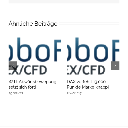
Ähnliche Beiträge
an
WTI: Abwärtsbewegung
DAX verfehlt 13.000
W
setzt sich fort!
Punkte Marke knapp!
s
29/06/17
26/06/17
2