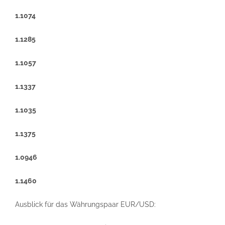
1.1074
1.1285
1.1057
1.1337
1.1035
1.1375
1.0946
1.1460
Ausblick für das Währungspaar EUR/USD: