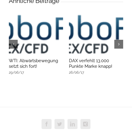
Ähnliche Beiträge
an
WTI: Abwärtsbewegung
DAX verfehlt 13.000
W
setzt sich fort!
Punkte Marke knapp!
s
29/06/17
26/06/17
2
Facebook
Twitter
LinkedIn
Xing