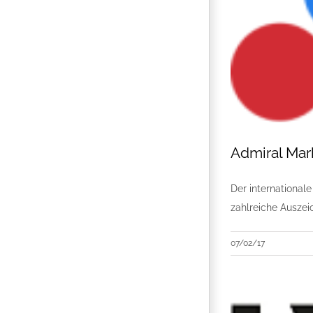
Admiral Mark
Der international
zahlreiche Ausze
07/02/17