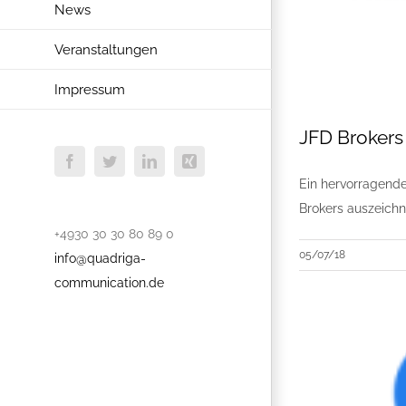
News
Veranstaltungen
Impressum
JFD Brokers
Facebook
Twitter
LinkedIn
Xing
Ein hervorragende
Brokers auszeichn
+4930 30 30 80 89 0
05/07/18
info@quadriga-
communication.de