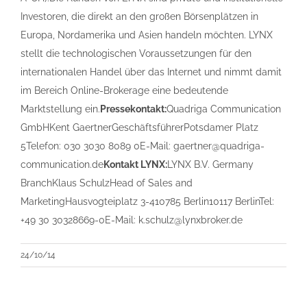
Investoren, die direkt an den großen Börsenplätzen in
Europa, Nordamerika und Asien handeln möchten. LYNX
stellt die technologischen Voraussetzungen für den
internationalen Handel über das Internet und nimmt damit
im Bereich Online-Brokerage eine bedeutende
Marktstellung ein.
Pressekontakt:
Quadriga Communication
GmbHKent GaertnerGeschäftsführerPotsdamer Platz
5Telefon: 030 3030 8089 0E-Mail: gaertner@quadriga-
communication.de
Kontakt LYNX:
LYNX B.V. Germany
BranchKlaus SchulzHead of Sales and
MarketingHausvogteiplatz 3-410785 Berlin10117 BerlinTel:
+49 30 30328669-0E-Mail: k.schulz@lynxbroker.de
24/10/14