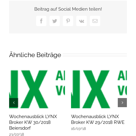
Beitrag auf Social Medien teilen!
Facebook
Twitter
Pinterest
Vk
E-
Mail
Ähnliche Beiträge
Wochenausblick LYNX
Wochenausblick LYNX
W
re
Broker KW 30/2018
Broker KW 29/2018 RWE
B
Beiersdorf
B
16/07/18
23/07/18
2