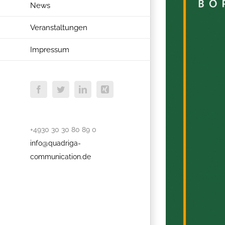
News
Veranstaltungen
Impressum
Facebook
Twitter
LinkedIn
Xing
+4930 30 30 80 89 0
info@quadriga-
communication.de