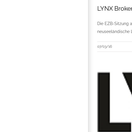
LYNX Broker
Die EZB-Sitzung 
neuseeländische L
07/03/16