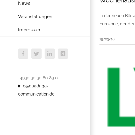
Wochenausb
News
In der neuen Börs
Veranstaltungen
Eurozone, der de
Impressum
19/03/18
Facebook
Twitter
LinkedIn
Xing
+4930 30 30 80 89 0
info@quadriga-
communication.de