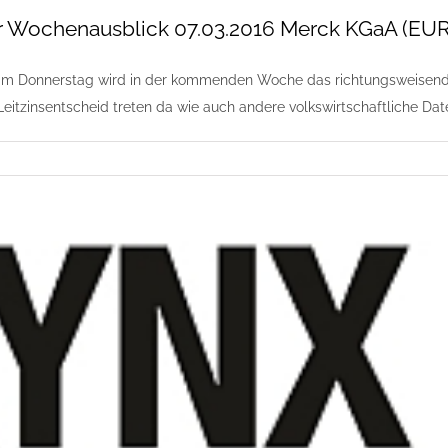
 Wochenausblick 07.03.2016 Merck KGaA (EUR
am Donnerstag wird in der kommenden Woche das richtungsweisende
eitzinsentscheid treten da wie auch andere volkswirtschaftliche Dat