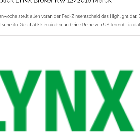
lick LYNX Broker KW 12/2018 Merck
enwoche stellt allen voran der Fed-Zinsentscheid das Highlight dar
utsche ifo-Geschäftsklimaindex und eine Reihe von US-Immobiliend