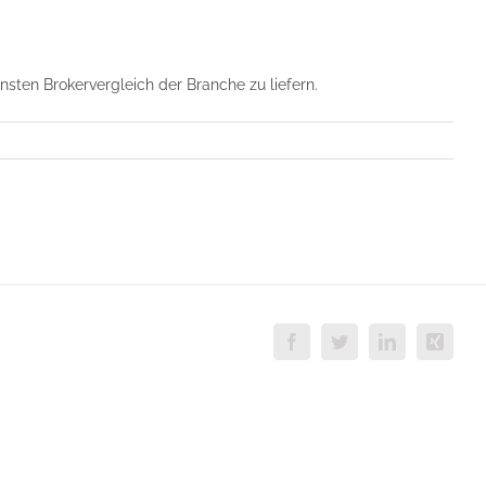
ten Brokervergleich der Branche zu liefern.
Facebook
Twitter
LinkedIn
Xing