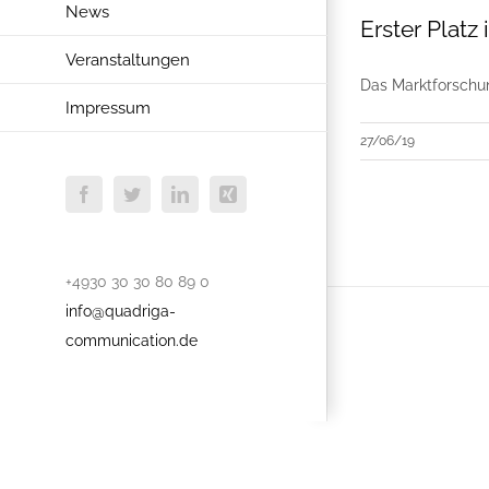
News
Erster Platz 
Veranstaltungen
Das Marktforschun
Impressum
27/06/19
Facebook
Twitter
LinkedIn
Xing
+4930 30 30 80 89 0
info@quadriga-
communication.de