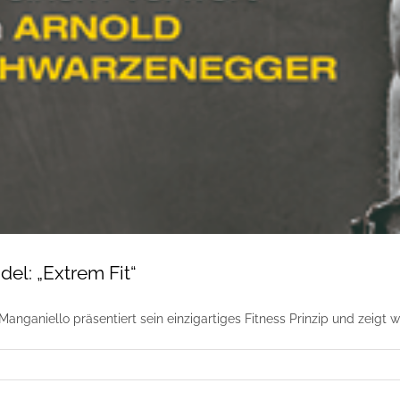
del: „Extrem Fit“
anganiello präsentiert sein einzigartiges Fitness Prinzip und zeigt w