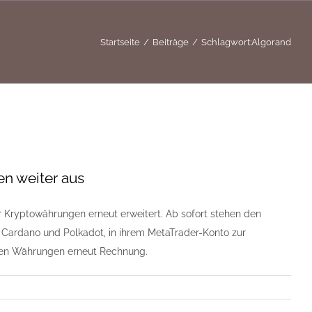
Startseite
Beiträge
Schlagwort:
Algorand
en weiter aus
er Kryptowährungen erneut erweitert. Ab sofort stehen den
Cardano und Polkadot, in ihrem MetaTrader-Konto zur
alen Währungen erneut Rechnung.