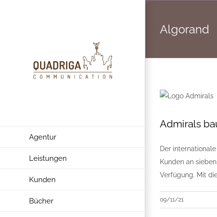
Zum
Inhalt
Algorand
springen
Admirals ba
Agentur
Der international
Leistungen
Kunden an sieben
Verfügung. Mit di
Kunden
09/11/21
Bücher