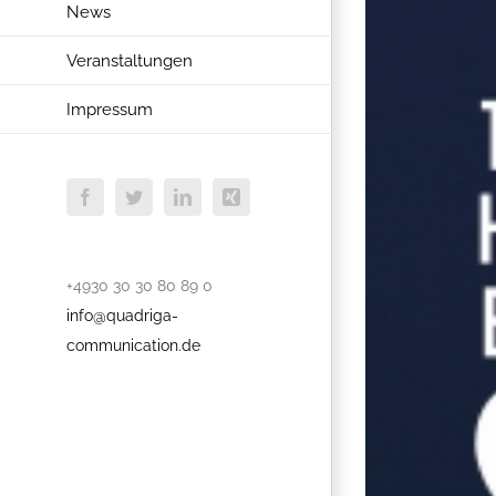
News
Veranstaltungen
Impressum
Facebook
Twitter
LinkedIn
Xing
+4930 30 30 80 89 0
info@quadriga-
communication.de