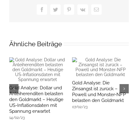
Facebook
Twitter
Pinterest
Vk
E-
Mail
Ähnliche Beiträge
Gold Analyse: Die
Gold Analyse: Dollar und
G
Zinsangst ist zurück –
Anleiherenditen belasten
D
Powell und Monster-NFP
den Goldmarkt – Heutige
b
belasten den Goldmarkt
US-Inflationsdaten mit
s
07/02/23
Spannung erwartet
S
14/02/23
3