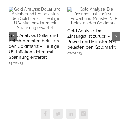
Gold Analyse: Die
Gold Analyse: Dollar und
G
Zinsangst ist zurück –
Anleiherenditen belasten
D
Powell und Monster-NFP
den Goldmarkt – Heutige
b
belasten den Goldmarkt
US-Inflationsdaten mit
s
07/02/23
Spannung erwartet
S
14/02/23
3
Facebook
Twitter
LinkedIn
Xing