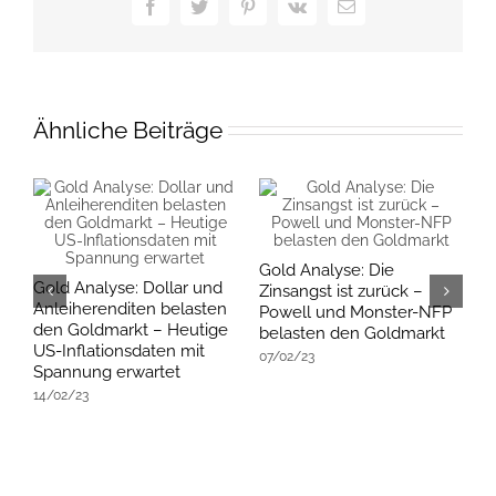
Facebook
Twitter
Pinterest
Vk
E-
Mail
Ähnliche Beiträge
Gold Analyse: Die
Gold Analyse: Dollar und
G
Zinsangst ist zurück –
Anleiherenditen belasten
D
Powell und Monster-NFP
den Goldmarkt – Heutige
b
belasten den Goldmarkt
US-Inflationsdaten mit
s
07/02/23
Spannung erwartet
S
14/02/23
3