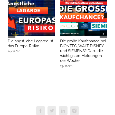
Die ängstliche Lagarde ist
Die große Kaufchance bei
D
das Europa-Risiko
BIONTEC, WALT DISNEY
D
und SIEMENS? Dazu die
A
14/11/20
wichtigsten Meldungen
1
der Woche
13/11/20
Facebook
Twitter
LinkedIn
Xing