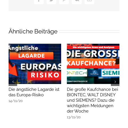
Facebook
Twitter
Pinterest
Vk
E-
Mail
Ähnliche Beiträge
Die ängstliche Lagarde ist
Die große Kaufchance bei
D
das Europa-Risiko
BIONTEC, WALT DISNEY
D
und SIEMENS? Dazu die
A
14/11/20
wichtigsten Meldungen
1
der Woche
13/11/20