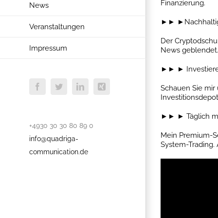
Finanzierung.
News
►► ►Nachhaltig 
Veranstaltungen
Der Cryptodschun
Impressum
News geblendet. 
►► ► Investiere
Schauen Sie mir 
Facebook
Twitter
LinkedIn
Xing
Investitionsdepo
►► ► Täglich mi
+4930 30 30 80 89 0
Mein Premium-Ser
info@quadriga-
System-Trading. 
communication.de