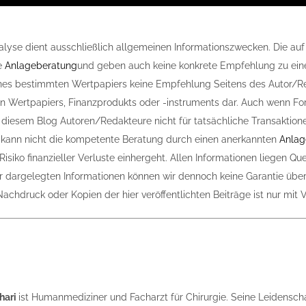
alyse dient ausschließlich allgemeinen Informationszwecken. Die auf
ne
Anlageberatung
und geben auch keine konkrete Empfehlung zu einem
nes bestimmten Wertpapiers keine Empfehlung Seitens des Autor/Re
n Wertpapiers, Finanzprodukts oder -instruments dar. Auch wenn F
in diesem Blog Autoren/Redakteure nicht für tatsächliche Transaktio
 kann nicht die kompetente Beratung durch einen anerkannten
Anlag
siko finanzieller Verluste einhergeht. Allen Informationen liegen Quel
ier dargelegten Informationen können wir dennoch keine Garantie übe
achdruck oder Kopien der hier veröffentlichten Beiträge ist nur mit 
hari
ist Humanmediziner und Facharzt für Chirurgie. ­Seine Leidensc