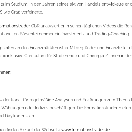
its im Studium. In den Jahren seines aktiven Handels entwickelte e
ilvio Graß verfeinerte.
ormationstrader
GbR analysiert er in seinen täglichen ­Videos die R
itutionellen Börsenteilnehmer ein Investment- und ­Trading-Coaching.
gkeiten an den Finanzmärkten ist er Mitbegründer und Finanzleiter d
box inklusive Curriculum für Studierende und Chirurgen/-innen in der
ehmen:
– der Kanal für regelmäßige Analysen und Erklärungen zum Thema B
n, Währungen oder Indizes beschäftigen. Die Formationstrader biet
und Daytrader – an.
nen finden Sie auf der Webseite
www.formationstrader.de