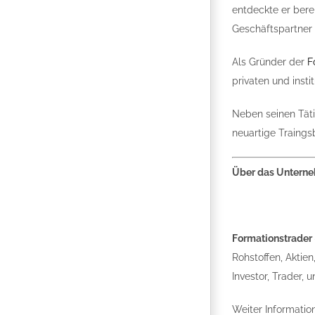
entdeckte er bere
Geschäftspartner S
Als Gründer der
F
privaten und inst
Neben seinen Täti
neuartige Traings
Über das Untern
Formationstrader
Rohstoffen, Aktie
Investor, Trader, 
Weiter Informatio