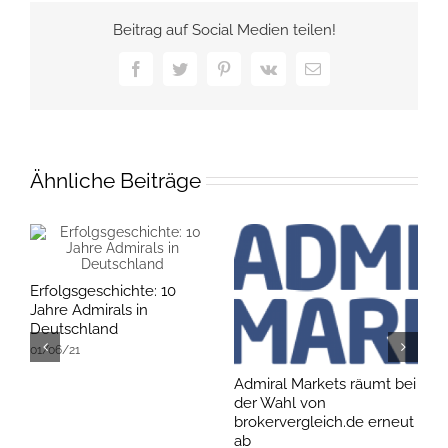
Beitrag auf Social Medien teilen!
Facebook
Twitter
Pinterest
Vk
E-
Mail
Ähnliche Beiträge
Erfolgsgeschichte: 10
Jahre Admirals in
Deutschland
01/06/21
Admiral Markets räumt bei
B
der Wahl von
Z
brokervergleich.de erneut
0
ab