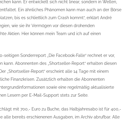
ichen kann. Er entwickelt sich nicht linear, sondern in Wellen,
ft entfaltet. Ein ähnliches Phänomen kann man auch an der Börse
atzen, bis es schließlich zum Crash kommt“, erklärt André
tegien, wie sie ihr Vermögen vor diesen drohenden
e Aktien. Hier können mein Team und ich auf einen
10-seitigen Sonderreport „Die Facebook-Falle“ rechnet er vor,
len kann. Abonnenten des „Shortseller-Report“ erhalten diesen
er „Shortseller-Report“ erscheint alle 14 Tage mit einem
iche Finanzkrisen. Zusätzlich erhalten die Abonnenten
ergrundinformationen sowie eine regelmäßig aktualisierte
en Lesern per E-Mail-Support stets zur Seite.
hlägt mit 700,- Euro zu Buche, das Halbjahresabo ist für 400,-
e alle bereits erschienenen Ausgaben, im Archiv abrufbar. Alle