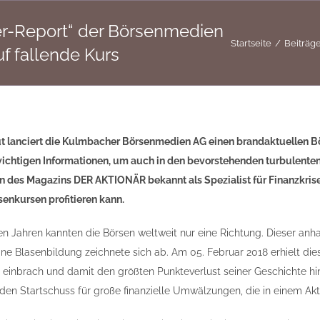
er-Report“ der Börsenmedien
Startseite
Beiträg
uf fallende Kurs
 lanciert die Kulmbacher Börsenmedien AG einen brandaktuellen Bör
ichtigen Informationen, um auch in den bevorstehenden turbulenten
rn des Magazins DER AKTIONÄR bekannt als Spezialist für Finanzkris
senkursen profitieren kann.
n Jahren kannten die Börsen weltweit nur eine Richtung. Dieser anh
ine Blasenbildung zeichnete sich ab. Am 05. Februar 2018 erhielt di
 einbrach und damit den größten Punkteverlust seiner Geschichte hi
en Startschuss für große finanzielle Umwälzungen, die in einem Ak