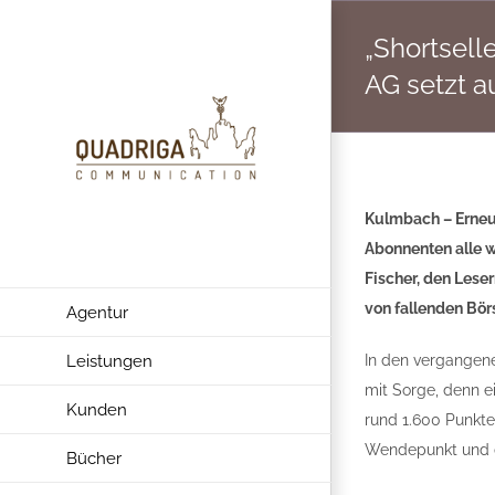
Zum
„Shortsell
Inhalt
springen
AG setzt a
Kulmbach – Erneut
Abonnenten alle w
Fischer, den Lese
von fallenden Bör
Agentur
Leistungen
In den vergangene
mit Sorge, denn e
Kunden
rund 1.600 Punkte
Wendepunkt und d
Bücher