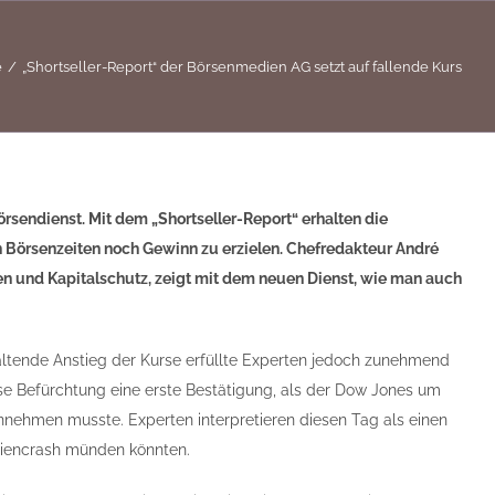
e
„Shortseller-Report“ der Börsenmedien AG setzt auf fallende Kurs
sendienst. Mit dem „Shortseller-Report“ erhalten die
 Börsenzeiten noch Gewinn zu erzielen. Chefredakteur André
en und Kapitalschutz, zeigt mit dem neuen Dienst, wie man auch
altende Anstieg der Kurse erfüllte Experten jedoch zunehmend
ese Befürchtung eine erste Bestätigung, als der Dow Jones um
nnehmen musste. Experten interpretieren diesen Tag als einen
tiencrash münden könnten.