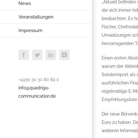
„Aktuell befinden 
News
die sich immer hö
Veranstaltungen
beobachten. Es ha
Fischer, Chefreda
Impressum
Umwälzungen schü
hervorragenden Tr
Facebook
Twitter
LinkedIn
Xing
Einen ersten Abstu
warum der Aktienk
Sonderreport als 
+4930 30 30 80 89 0
ausführlichen Fin
info@quadriga-
regelmäßige E-Ma
communication.de
Empfehlungsliste 
Der neue Börsenbr
Euro zu haben. Di
weiteren Informat