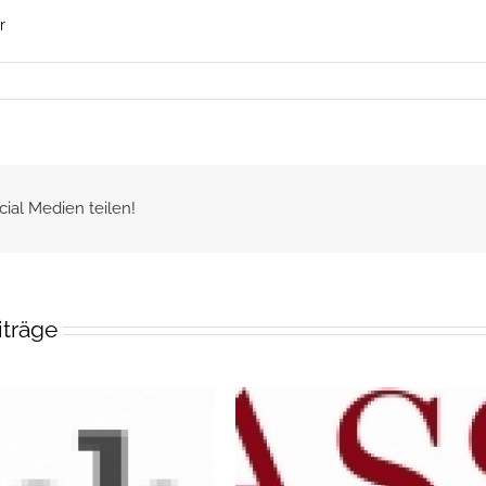
r
cial Medien teilen!
iträge