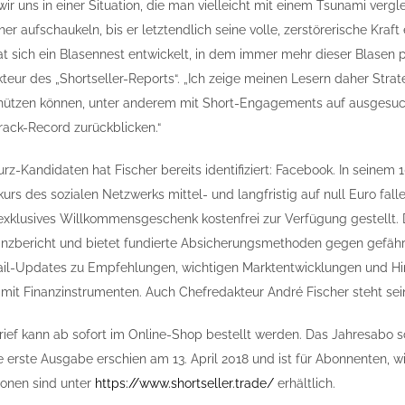
wir uns in einer Situation, die man vielleicht mit einem Tsunami vergle
her aufschaukeln, bis er letztendlich seine volle, zerstörerische Kra
t sich ein Blasennest entwickelt, in dem immer mehr dieser Blasen pl
kteur des „Shortseller-Reports“. „Ich zeige meinen Lesern daher Stra
tzen können, unter anderem mit Short-Engagements auf ausgesucht
ack-Record zurückblicken.“
rz-Kandidaten hat Fischer bereits identifiziert: Facebook. In seinem 
urs des sozialen Netzwerks mittel- und langfristig auf null Euro fal
exklusives Willkommensgeschenk kostenfrei zur Verfügung gestellt. D
anzbericht und bietet fundierte Absicherungsmethoden gegen gefährl
il-Updates zu Empfehlungen, wichtigen Marktentwicklungen und Hint
mit Finanzinstrumenten. Auch Chefredakteur André Fischer steht sein
ief kann ab sofort im Online-Shop bestellt werden. Das Jahresabo sc
e erste Ausgabe erschien am 13. April 2018 und ist für Abonnenten, wi
ionen sind unter
https://www.shortseller.trade/
erhältlich.