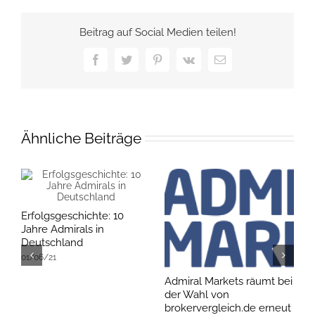
Beitrag auf Social Medien teilen!
Facebook
Twitter
Pinterest
Vk
E-
Mail
Ähnliche Beiträge
Erfolgsgeschichte: 10
Jahre Admirals in
Deutschland
01/06/21
Admiral Markets räumt bei
B
der Wahl von
Z
brokervergleich.de erneut
0