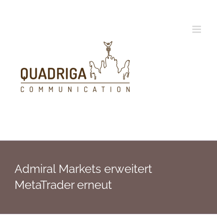
Zum
Inhalt
springen
Admiral Markets erweitert
MetaTrader erneut