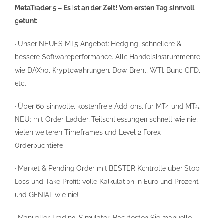
MetaTrader 5 – Es ist an der Zeit! Vom ersten Tag sinnvoll
getunt:
· Unser NEUES MT5 Angebot: Hedging, schnellere &
bessere Softwareperformance. Alle Handelsinstrummente
wie DAX30, Kryptowährungen, Dow, Brent, WTI, Bund CFD,
etc.
· Über 60 sinnvolle, kostenfreie Add-ons, für MT4 und MT5.
NEU: mit Order Ladder, Teilschliessungen schnell wie nie,
vielen weiteren Timeframes und Level 2 Forex
Orderbuchtiefe
· Market & Pending Order mit BESTER Kontrolle über Stop
Loss und Take Profit: volle Kalkulation in Euro und Prozent
und GENIAL wie nie!
· Manueller Trading-Simulator: Backtesten Sie manuelle