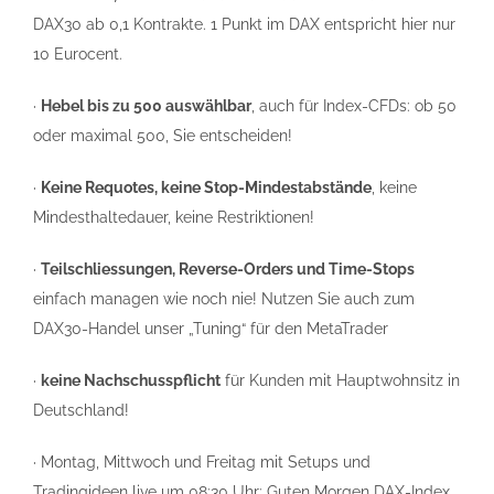
DAX30 ab 0,1 Kontrakte. 1 Punkt im DAX entspricht hier nur
10 Eurocent.
·
Hebel bis zu 500 auswählbar
, auch für Index-CFDs: ob 50
oder maximal 500, Sie entscheiden!
·
Keine Requotes, keine Stop-Mindestabstände
, keine
Mindesthaltedauer, keine Restriktionen!
·
Teilschliessungen, Reverse-Orders und Time-Stops
einfach managen wie noch nie! Nutzen Sie auch zum
DAX30-Handel unser „Tuning“ für den MetaTrader
·
keine Nachschusspflicht
für Kunden mit Hauptwohnsitz in
Deutschland!
· Montag, Mittwoch und Freitag mit Setups und
Tradingideen live um 08:30 Uhr: Guten Morgen DAX-Index.