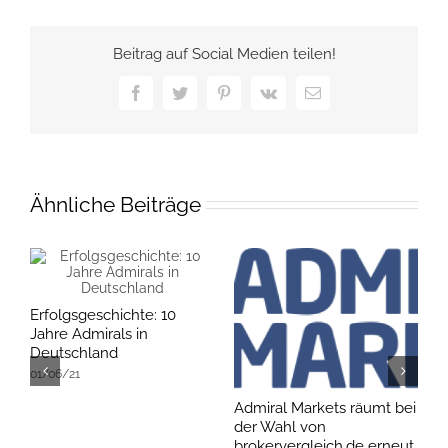
Beitrag auf Social Medien teilen!
Facebook
Twitter
Pinterest
Vk
E-
Mail
Ähnliche Beiträge
Erfolgsgeschichte: 10
Jahre Admirals in
Deutschland
01/06/21
Admiral Markets räumt bei
B
der Wahl von
Z
brokervergleich.de erneut
0