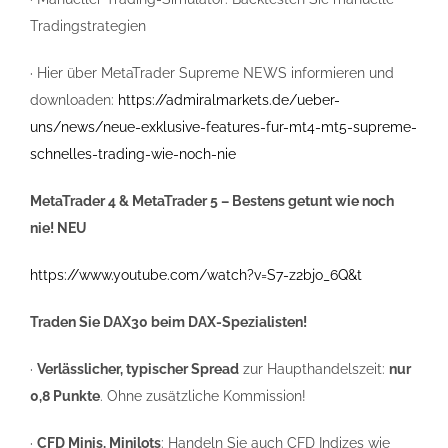
Tradingstrategien
· Hier über MetaTrader Supreme NEWS informieren und
downloaden:
https://admiralmarkets.de/ueber-
uns/news/neue-exklusive-features-fur-mt4-mt5-supreme-
schnelles-trading-wie-noch-nie
MetaTrader 4 & MetaTrader 5 – Bestens getunt wie noch
nie! NEU
https://www.youtube.com/watch?v=S7-z2bjo_6Q&t
Traden Sie DAX30 beim DAX-Spezialisten!
·
Verlässlicher, typischer Spread
zur Haupthandelszeit:
nur
0,8 Punkte
. Ohne zusätzliche Kommission!
·
CFD Minis, Minilots
: Handeln Sie auch CFD Indizes wie