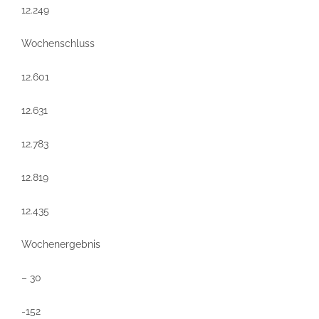
12.249
Wochenschluss
12.601
12.631
12.783
12.819
12.435
Wochenergebnis
– 30
-152