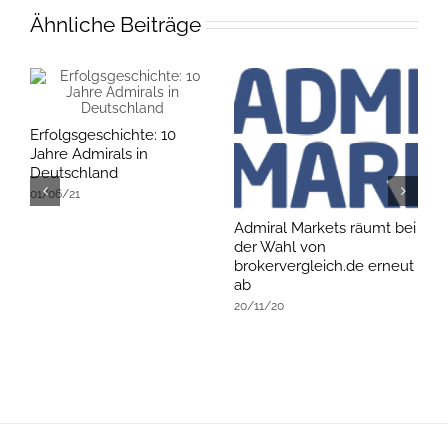
Ähnliche Beiträge
Erfolgsgeschichte: 10
Jahre Admirals in
Deutschland
01/06/21
Admiral Markets räumt bei
B
der Wahl von
Z
brokervergleich.de erneut
0
ab
20/11/20