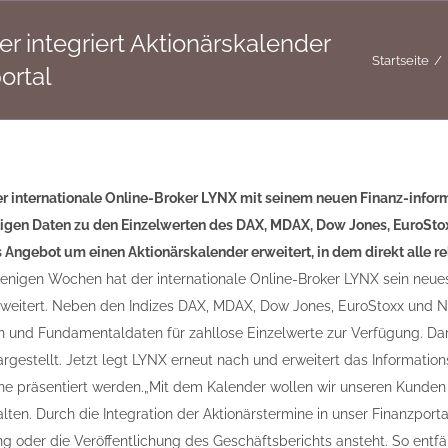
r integriert Aktionärskalender
Startseite
ortal
er internationale Online-Broker LYNX mit seinem neuen Finanz-informa
tigen Daten zu den Einzelwerten des DAX, MDAX, Dow Jones, EuroSto
s Angebot um einen Aktionärskalender erweitert, in dem direkt alle 
wenigen Wochen hat der internationale Online-Broker LYNX sein neue
erweitert. Neben den Indizes DAX, MDAX, Dow Jones, EuroStoxx und
und Fundamentaldaten für zahllose Einzelwerte zur Verfügung. Darü
dargestellt. Jetzt legt LYNX erneut nach und erweitert das Informati
ne präsentiert werden.„Mit dem Kalender wollen wir unseren Kunden 
alten. Durch die Integration der Aktionärstermine in unser Finanzportal
 oder die Veröffentlichung des Geschäftsberichts ansteht. So entf