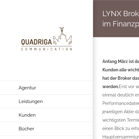
Zum
LYNX Broke
Inhalt
springen
im Finanzp
Anfang März ist d
Kunden alle wich
hat der Broker da
werden.
Erst vor 
Agentur
einmal deutlich 
Leistungen
Performancedaten 
jeweiligen Aktie 
Kunden
wichtigsten Termi
Bücher
einen Blick zu erh
Hauptversammlung