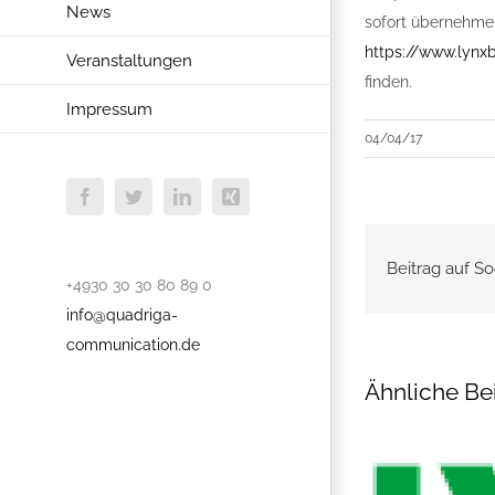
News
sofort übernehmen
https://www.lynx
Veranstaltungen
finden.
Impressum
04/04/17
Facebook
Twitter
LinkedIn
Xing
Beitrag auf So
+4930 30 30 80 89 0
info@quadriga-
communication.de
Ähnliche Be