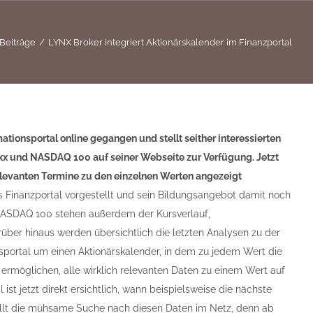
Beiträge
LYNX Broker integriert Aktionärskalender im Finanzportal
tionsportal online gegangen und stellt seither interessierten
xx und NASDAQ 100 auf seiner Webseite zur Verfügung. Jetzt
relevanten Termine zu den einzelnen Werten angezeigt
s Finanzportal vorgestellt und sein Bildungsangebot damit noch
 NASDAQ 100 stehen außerdem der Kursverlauf,
ber hinaus werden übersichtlich die letzten Analysen zu der
onsportal um einen Aktionärskalender, in dem zu jedem Wert die
ermöglichen, alle wirklich relevanten Daten zu einem Wert auf
 ist jetzt direkt ersichtlich, wann beispielsweise die nächste
ällt die mühsame Suche nach diesen Daten im Netz, denn ab